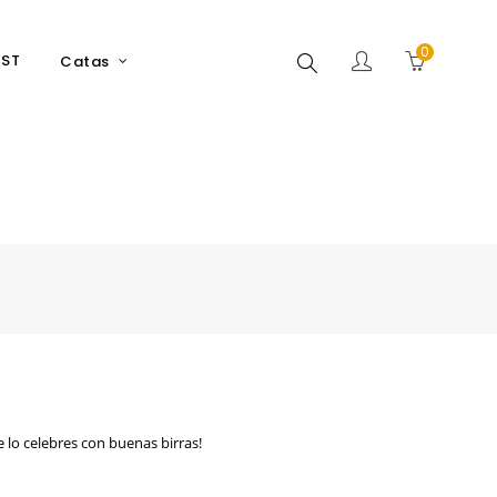
0
Buscar
EST
Catas
e lo celebres con buenas birras!