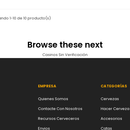
ndo 1-10 de 10 producto(s)
Browse these next
Casinos Sin Verificación
EMPRESA
CATEGORÍAS
Quienes Somos
Cervezas
Contacte Con Nosotros
Hacer Cerveza
Recursos Cerveceros
Accesorios
Envios
Catas