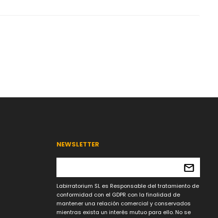
NEWSLETTER
Labirratorium SL es Responsable del tratamiento de
conformidad con el GDPR con la finalidad de
mantener una relación comercial y conservados
mientras exista un interés mutuo para ello. No se