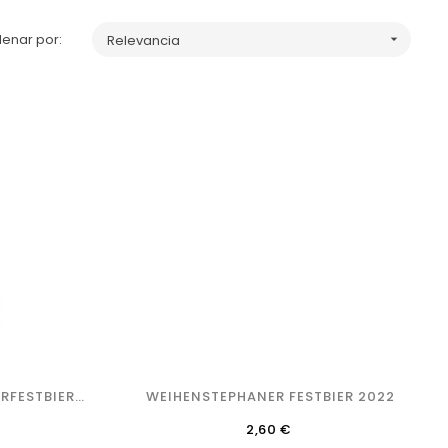
enar por:
Relevancia

RFESTBIER
WEIHENSTEPHANER FESTBIER 2022
Precio
2,60 €