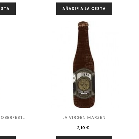
ESTA
AÑADIR A LA CESTA
BERFEST...
LA VIRGEN MARZEN
Precio
2,10 €