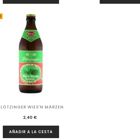
O
FLÖTZINGER WIES'N MÄRZEN
Precio
2,40 €
AÑADIR A LA CESTA