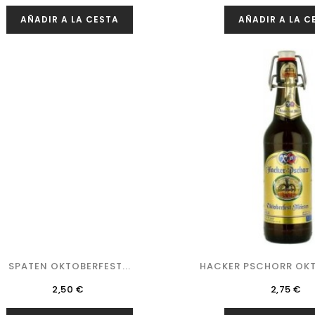
AÑADIR A LA CESTA
AÑADIR A LA C
SPATEN OKTOBERFEST...
HACKER PSCHORR OKTO
Precio
Precio
2,50 €
2,75 €