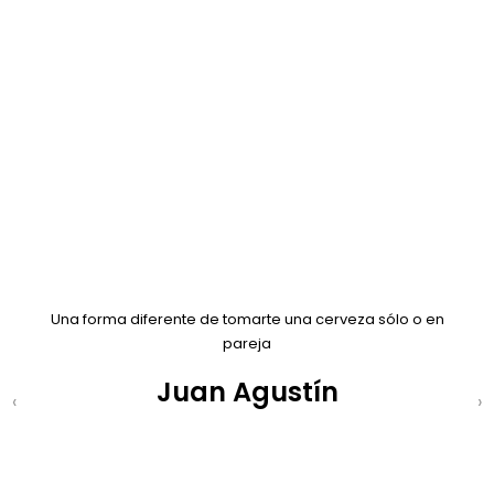
Una forma diferente de tomarte una cerveza sólo o en
pareja
Juan Agustín
Previous
N
‹
›