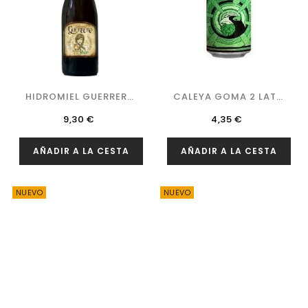
HIDROMIEL GUERRERO
CALEYA GOMA 2 LATA
IDÚN 75 CL.
44 CL.
Precio
Precio
9,30 €
4,35 €
AÑADIR A LA CESTA
AÑADIR A LA CESTA
NUEVO
NUEVO