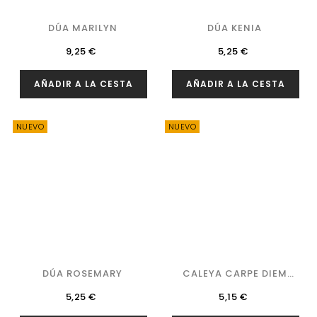
DÚA MARILYN
DÚA KENIA
Precio
Precio
9,25 €
5,25 €
AÑADIR A LA CESTA
AÑADIR A LA CESTA
NUEVO
NUEVO
DÚA ROSEMARY
CALEYA CARPE DIEM
DDH
Precio
Precio
5,25 €
5,15 €