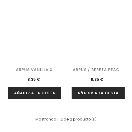
ARPUS VANILLA X
ARPUS / BERETA PEACH
MAPLE...
X...
Precio
Precio
8,35 €
8,35 €
AÑADIR A LA CESTA
AÑADIR A LA CESTA
Mostrando 1-2 de 2 producto(s)