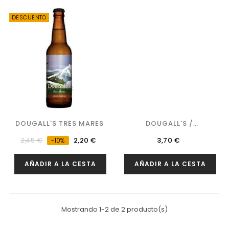
DESCUENTO
DOUGALL'S TRES MARES
DOUGALL'S /
BASQUELAND -...
Precio
Precio
Precio
2,45 €
2,20 €
3,70 €
-10%
regular
AÑADIR A LA CESTA
AÑADIR A LA CESTA
Mostrando 1-2 de 2 producto(s)