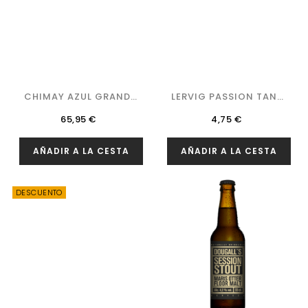
CHIMAY AZUL GRANDE
LERVIG PASSION TANG
RESERVE-...
(LATA)
Precio
Precio
65,95 €
4,75 €
AÑADIR A LA CESTA
AÑADIR A LA CESTA
DESCUENTO