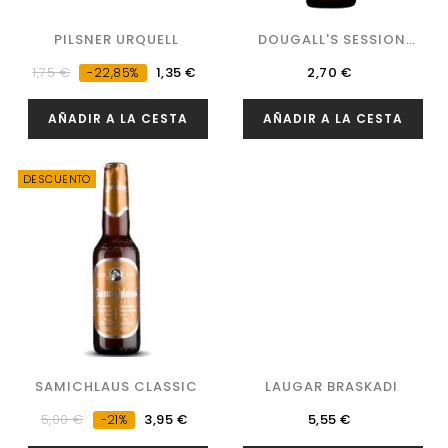
PILSNER URQUELL
DOUGALL'S SESSION
STOUT
Precio
Precio
Precio
1,75 €
1,35 €
2,70 €
-22,85%
regular
AÑADIR A LA CESTA
AÑADIR A LA CESTA
DESCUENTO
SAMICHLAUS CLASSIC
LAUGAR BRASKADI
Precio
Precio
Precio
5,00 €
3,95 €
5,55 €
-21%
regular