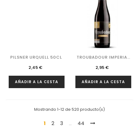
PILSNER URQUELL 50CL
TROUBADOUR IMPERIAL
STOUT
Precio
Precio
2,45 €
2,95 €
AÑADIR A LA CESTA
AÑADIR A LA CESTA
Mostrando 1-12 de 520 producto(s)
1
2
3
44
…