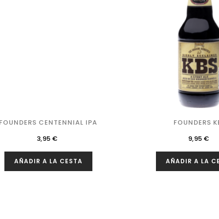
FOUNDERS CENTENNIAL IPA
FOUNDERS K
Precio
Precio
3,95 €
9,95 €
AÑADIR A LA CESTA
AÑADIR A LA C