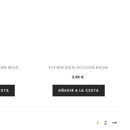
UN WILD...
FLYING DOG VICIOUS HOOK
Precio
3,65 €
ESTA
AÑADIR A LA CESTA
1
2