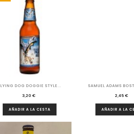
FLYING DOG DOGGIE STYLE...
SAMUEL ADAMS BOS
Precio
Precio
3,20 €
2,45 €
AÑADIR A LA CESTA
AÑADIR A LA C