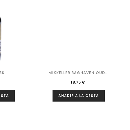
BS
MIKKELLER BAGHAVEN OUD...
Precio
18,75 €
ESTA
AÑADIR A LA CESTA