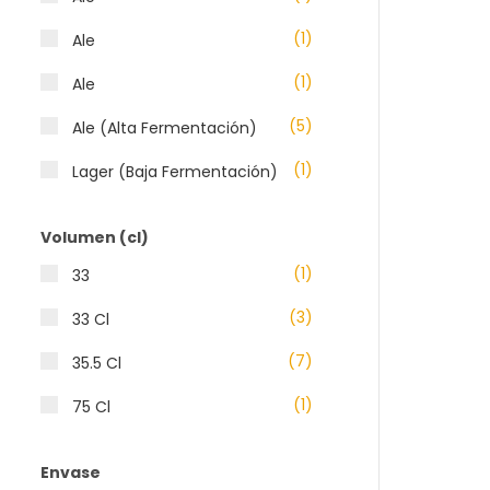
(1)
Ale
(1)
Ale
(5)
Ale (Alta Fermentación)
(1)
Lager (Baja Fermentación)
(1)
Lambic (Fermentación
Volumen (cl)
espontánea o salvaje)
(1)
33
(1)
Samuel Adams lager
(3)
33 Cl
(7)
35.5 Cl
(1)
75 Cl
Envase