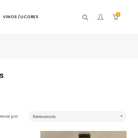
0
Buscar
VINOS /LICORES
s
enar por:
Relevancia
