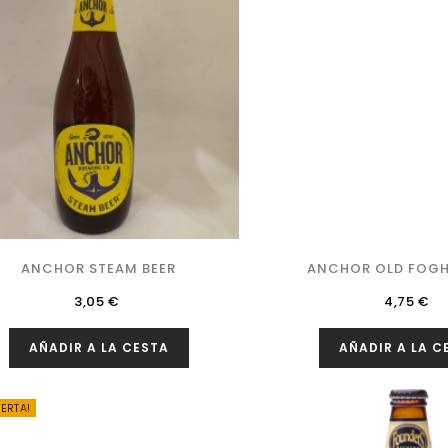
ANCHOR STEAM BEER
ANCHOR OLD FOGH
Precio
Precio
3,05 €
4,75 €
AÑADIR A LA CESTA
AÑADIR A LA C
FERTA!