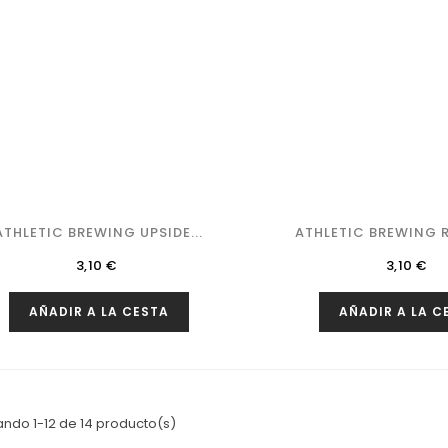
ATHLETIC BREWING UPSIDE...
ATHLETIC BREWING R
Precio
Precio
3,10 €
3,10 €
AÑADIR A LA CESTA
AÑADIR A LA C
ndo 1-12 de 14 producto(s)