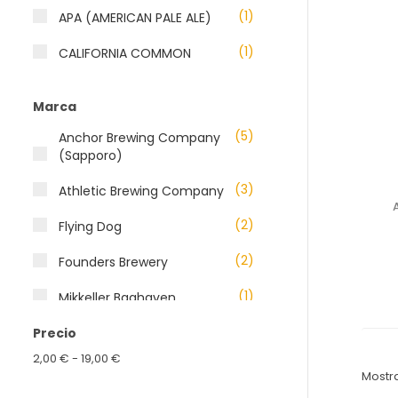
(1)
APA (AMERICAN PALE ALE)
(1)
CALIFORNIA COMMON
(1)
GOLDEN ALE
Marca
(1)
GUEUZE
(5)
Anchor Brewing Company
(Sapporo)
(1)
IMPERIAL STOUT
(3)
Athletic Brewing Company
(3)
IPA (INDIA PALE ALE)
(2)
Flying Dog
(2)
SIN ALCOHOL
(2)
Founders Brewery
(1)
SOUR
(1)
Mikkeller Baghaven
(1)
Precio
Samuel Adams
2,00 € - 19,00 €
Mostra