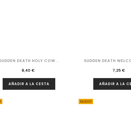
SUDDEN DEATH HOLY COW...
SUDDEN DEATH WELCO
Precio
Precio
8,40 €
7,25 €
AÑADIR A LA CESTA
AÑADIR A LA C
O
NUEVO