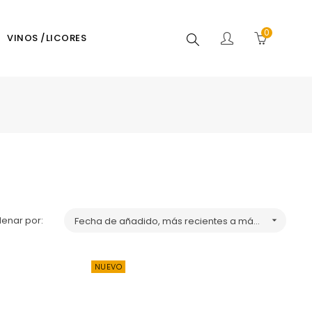
0
Buscar
VINOS /LICORES
enar por:
Fecha de añadido, más recientes a más antiguos

NUEVO