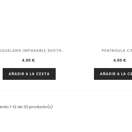
SQUELAND IMPARABLE 900TH...
PENÍNSULA C
Precio
Precio
4,95 €
4,95 €
AÑADIR A LA CESTA
AÑADIR A LA C
ndo 1-12 de 121 producto(s)