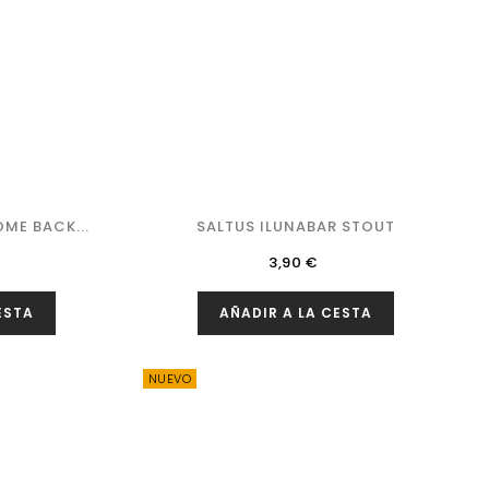
ME BACK...
SALTUS ILUNABAR STOUT
Precio
3,90 €
ESTA
AÑADIR A LA CESTA
NUEVO