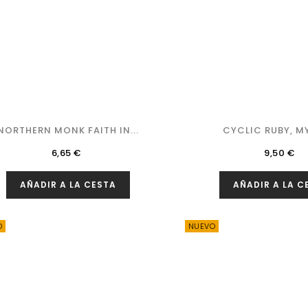
NORTHERN MONK FAITH IN...
CYCLIC RUBY, M
Precio
Precio
6,65 €
9,50 €
AÑADIR A LA CESTA
AÑADIR A LA C
O
NUEVO