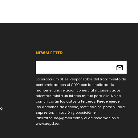
NEWSLETTER
Labirratorium SL es Responsable del tratamiento de
conformidad con el GDPR con la finalidad de
mantener una relación comercial y conservados
mientras exista un interés mutuo para ello. No se
comunicarán los datos a terceros. Puede ejercer
los derechos de acceso, rectificación, portabilidad,
lo
supresión, limitación y oposición en
labirratorium@gmail.com
y el de reclamación a
www.aepd.es.