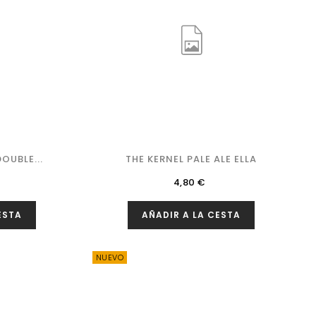
OUBLE...
THE KERNEL PALE ALE ELLA
Precio
4,80 €
ESTA
AÑADIR A LA CESTA
NUEVO