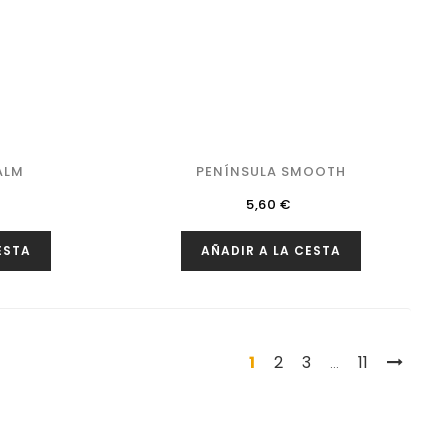
ALM
PENÍNSULA SMOOTH
Precio
5,60 €
ESTA
AÑADIR A LA CESTA
1
2
3
11
…