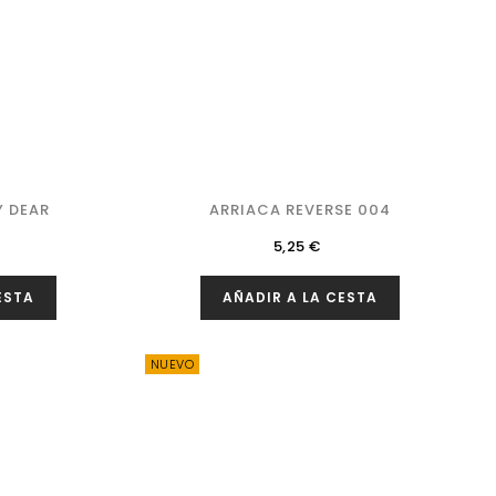
Y DEAR
ARRIACA REVERSE 004
Precio
5,25 €
ESTA
AÑADIR A LA CESTA
NUEVO