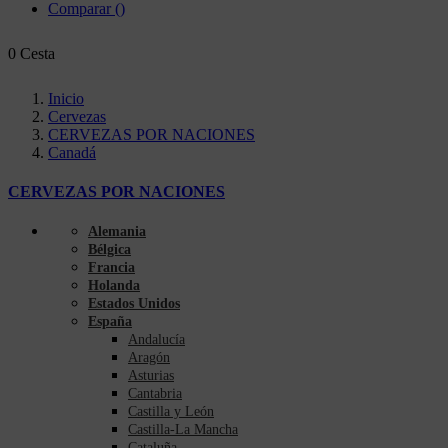
Comparar
(
)
0
Cesta
Inicio
Cervezas
CERVEZAS POR NACIONES
Canadá
CERVEZAS POR NACIONES
Alemania
Bélgica
Francia
Holanda
Estados Unidos
España
Andalucía
Aragón
Asturias
Cantabria
Castilla y León
Castilla-La Mancha
Cataluña