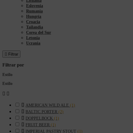
Lituania
Eslovenia
Rumanía
Hungría
Croacia
Tailandia
Corea del Sur
Letonia
Ucrania

Filtrar
Filtrar por
Estilo
Estilo



AMERICAN WILD ALE
(1)

BALTIC PORTER
(2)

DOPPELBOCK
(1)

FRUIT BEER
(1)

IMPERIAL PASTRY STOUT
(1)