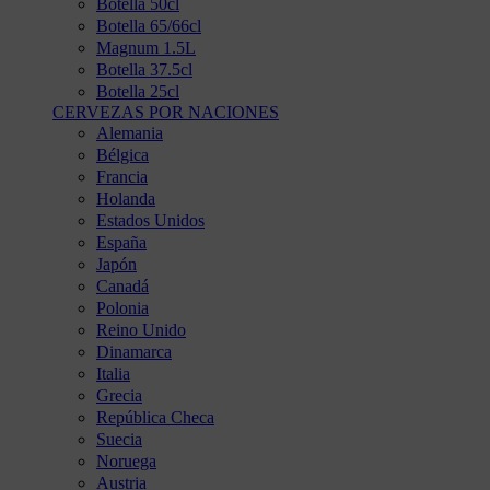
Botella 50cl
Botella 65/66cl
Magnum 1.5L
Botella 37.5cl
Botella 25cl
CERVEZAS POR NACIONES
Alemania
Bélgica
Francia
Holanda
Estados Unidos
España
Japón
Canadá
Polonia
Reino Unido
Dinamarca
Italia
Grecia
República Checa
Suecia
Noruega
Austria