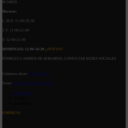
M-54820
Horario:
L, M,X: 11:00-20:30
J, V: 11:00-21:00
S: 12:00-21:00
DOMINGOS: 12:00-16:30
¡¡NUEVO!!
POSIBLES CAMBIOS DE HORARIOS, CONSULTAR REDES SOCIALES
Llámanos ahora:
910 59 94 11
Email:
labirratorium@gmail.com
Facebook
Twitter
Instagram
EMPRESA

