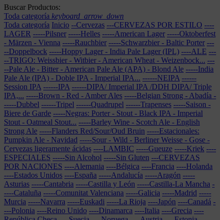
Buscar Productos:
Toda categoría
keyboard_arrow_down
Toda categoría
Inicio
--Cervezas
---CERVEZAS POR ESTILO
----
LAGER
-----Pilsner
-----Helles
-----American Lager
-----Oktoberfest
- Märzen - Vienna
-----Rauchbier
-----Schwarzbier - Baltic Porter
---
--Doppelbock
-----Hoppy Lager - India Pale Lager (IPL)
----ALE
---
--TRIGO: Weissbier - Witbier - American Wheat - Weizenbock...
---
--Pale Ale - Bitter - American Pale Ale (APA) - Blond Ale
-----India
Pale Ale (IPA) - Doble IPA - Imperial IPA...
------NEIPA
------
Session IPA
------IPA
------DIPA/ Imperial IPA /DDH DIPA/ Triple
IPA,...
-----Brown - Red - Amber Ales
-----Belgian Strong - Abadía
-
-----Dubbel
------Tripel
------Quadrupel
------Trapenses
-----Saison -
Biere de Garde
-----Negras: Porter - Stout - Black IPA - Imperial
Stout - Oatmeal Stout...
-----Barley Wine - Scotch Ale - English
Strong Ale
-----Flanders Red/Sour/Oud Bruin
-----Estacionales:
Pumpkin Ale - Navidad
-----Sour - Wild - Berliner Weisse - Gose -
Cervezas ligeramente ácidas
----LAMBIC
-----Gueuze
-----Kriek
----
ESPECIALES
-----Sin Alcohol
-----Sin Gluten
---CERVEZAS
POR NACIONES
----Alemania
----Bélgica
----Francia
----Holanda
----Estados Unidos
----España
-----Andalucía
-----Aragón
-----
Asturias
-----Cantabria
-----Castilla y León
-----Castilla-La Mancha
-
----Cataluña
-----Comunitat Valenciana
-----Galicia
-----Madrid
-----
Murcia
-----Navarra
-----Euskadi
-----La Rioja
----Japón
----Canadá
-
---Polonia
----Reino Unido
----Dinamarca
----Italia
----Grecia
----
República Checa
----Suecia
----Noruega
----Austria
----Estonia
----