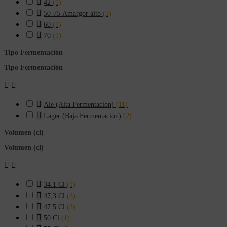

42
(1)

50-75 Amargor alto
(3)

60
(1)

70
(1)
Tipo Fermentación
Tipo Fermentación



Ale (Alta Fermentación)
(11)

Lager (Baja Fermentación)
(2)
Volumen (cl)
Volumen (cl)



34.1 Cl
(1)

47,3 Cl
(3)

47.5 Cl
(3)

50 Cl
(1)