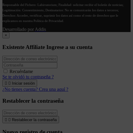
Responsable del Fichero: Labirratorium; Finalidad: solicitar recibir el boletín de noticias;
Legitimación: Consentimiento; Destinatarios: No se comunicarán los datos a terceros;
Derechos: Acceder, rectificar, suprimir los datos así como el resto de derechos que le
explicamos en nuestra Política de Privacidad.
Desarrollado por
Addis
×
Existente Affiliate
Ingrese a su cuenta
Recuérdame
Se te olvidó tu contraseña ?


Iniciar sesión
¿No tienes cuenta? Crea una aquí ?
Restablecer la contraseña


Restablecer la contraseña
Nuevo registro de cuenta