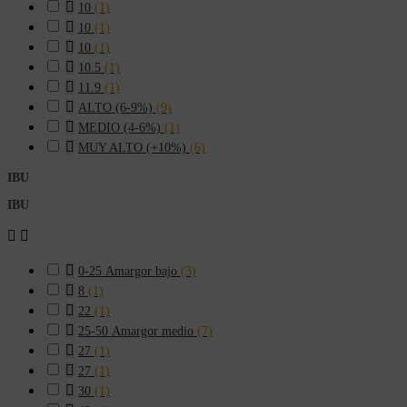

10
(1)

10
(1)

10
(1)

10.5
(1)

11.9
(1)

ALTO (6-9%)
(9)

MEDIO (4-6%)
(1)

MUY ALTO (+10%)
(6)
IBU
IBU



0-25 Amargor bajo
(3)

8
(1)

22
(1)

25-50 Amargor medio
(7)

27
(1)

27
(1)

30
(1)