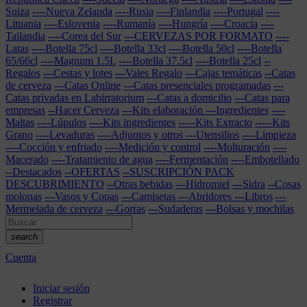
Suiza
----Nueva Zelanda
----Rusia
----Finlandia
----Portugal
----
Lituania
----Eslovenia
----Rumanía
----Hungría
----Croacia
----
Tailandia
----Corea del Sur
---CERVEZAS POR FORMATO
----
Latas
----Botella 75cl
----Botella 33cl
----Botella 50cl
----Botella
65/66cl
----Magnum 1.5L
----Botella 37.5cl
----Botella 25cl
--
Regalos
---Cestas y lotes
---Vales Regalo
---Cajas temáticas
--Catas
de cerveza
---Catas Online
---Catas presenciales programadas
---
Catas privadas en Labirratorium
---Catas a domicilio
---Catas para
empresas
--Hacer Cerveza
---Kits elaboración
---Ingredientes
----
Maltas
----Lúpulos
----Kits ingredientes
-----Kits Extracto
-----Kits
Grano
----Levaduras
----Adjuntos y otros
---Utensilios
----Limpieza
----Cocción y enfriado
----Medición y control
----Molturación
----
Macerado
----Tratamiento de agua
----Fermentación
----Embotellado
--Destacados
--OFERTAS
--SUSCRIPCIÓN PACK
DESCUBRIMIENTO
--Otras bebidas
---Hidromiel
---Sidra
--Cosas
molonas
---Vasos y Copas
---Camisetas
---Abridores
---Libros
---
Mermelada de cerveza
---Gorras
---Sudaderas
---Bolsas y mochilas
search
Cuenta
Iniciar sesión
Registrar