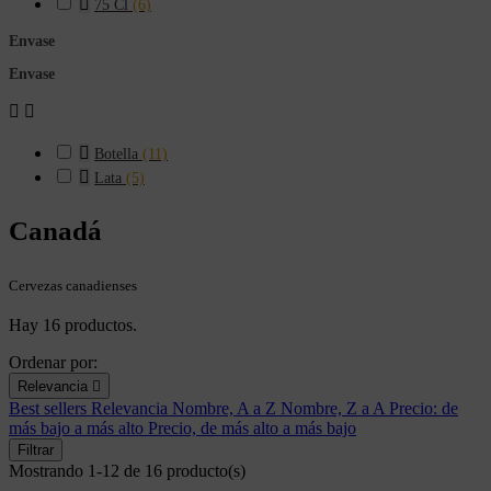

75 Cl
(6)
Envase
Envase



Botella
(11)

Lata
(5)
Canadá
Cervezas canadienses
Hay 16 productos.
Ordenar por:
Relevancia

Best sellers
Relevancia
Nombre, A a Z
Nombre, Z a A
Precio: de
más bajo a más alto
Precio, de más alto a más bajo
Filtrar
Mostrando 1-12 de 16 producto(s)