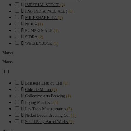

IMPERIAL STOUT
(2)

IPA (INDIA PALE ALE)
(1)

MILKSHAKE IPA
(2)

NEIPA
(1)

PUMPKIN ALE
(1)

SIDRA
(2)

WEIZENBOCK
(1)
Marca
Marca



Brasserie Dieu du Ciel
(1)

Cidrerie Milton
(2)

Collective Arts Brewing
(1)

Flying Monkeys
(5)

Les Trois Mousquetaires
(5)

Nickel Brook Brewing Co.
(1)

Small Pony Barrel Works
(1)