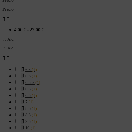
Precio
Precio


4,00 € - 27,00 €
% Alc.
% Alc.



6.3
(1)

6.3
(1)

6.3%
(1)

6.5
(1)

6.5
(1)

7
(1)

8.6
(1)

8.8
(1)

9.5
(1)

10
(1)