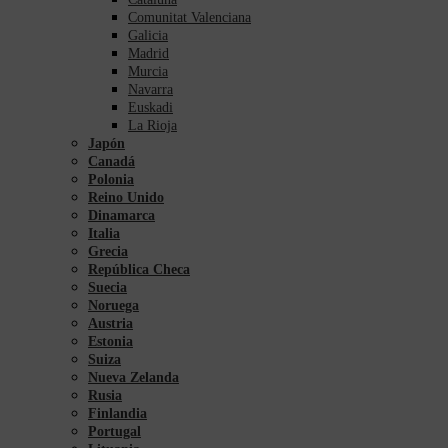
Comunitat Valenciana
Galicia
Madrid
Murcia
Navarra
Euskadi
La Rioja
Japón
Canadá
Polonia
Reino Unido
Dinamarca
Italia
Grecia
República Checa
Suecia
Noruega
Austria
Estonia
Suiza
Nueva Zelanda
Rusia
Finlandia
Portugal