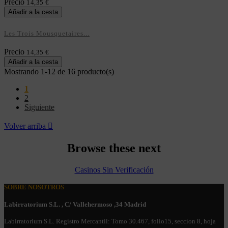
Precio
14,35 €
Añadir a la cesta
Les Trois Mousquetaires...
Precio
14,35 €
Añadir a la cesta
Mostrando 1-12 de 16 producto(s)
1
2
Siguiente
Volver arriba

Browse these next
Casinos Sin Verificación
SOBRE NOSOTROS
Labirratorium S.L. , C/ Vallehermoso ,34 Madrid
Labirratorium S.L. Registro Mercantil: Tomo 30.467, folio15, seccion 8, hoja