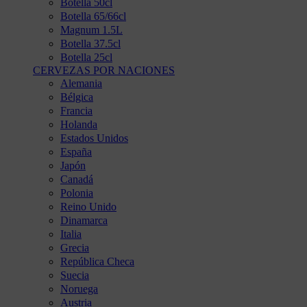
Botella 50cl
Botella 65/66cl
Magnum 1.5L
Botella 37.5cl
Botella 25cl
CERVEZAS POR NACIONES
Alemania
Bélgica
Francia
Holanda
Estados Unidos
España
Japón
Canadá
Polonia
Reino Unido
Dinamarca
Italia
Grecia
República Checa
Suecia
Noruega
Austria