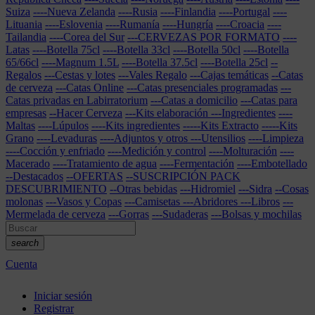
Suiza
----Nueva Zelanda
----Rusia
----Finlandia
----Portugal
----
Lituania
----Eslovenia
----Rumanía
----Hungría
----Croacia
----
Tailandia
----Corea del Sur
---CERVEZAS POR FORMATO
----
Latas
----Botella 75cl
----Botella 33cl
----Botella 50cl
----Botella
65/66cl
----Magnum 1.5L
----Botella 37.5cl
----Botella 25cl
--
Regalos
---Cestas y lotes
---Vales Regalo
---Cajas temáticas
--Catas
de cerveza
---Catas Online
---Catas presenciales programadas
---
Catas privadas en Labirratorium
---Catas a domicilio
---Catas para
empresas
--Hacer Cerveza
---Kits elaboración
---Ingredientes
----
Maltas
----Lúpulos
----Kits ingredientes
-----Kits Extracto
-----Kits
Grano
----Levaduras
----Adjuntos y otros
---Utensilios
----Limpieza
----Cocción y enfriado
----Medición y control
----Molturación
----
Macerado
----Tratamiento de agua
----Fermentación
----Embotellado
--Destacados
--OFERTAS
--SUSCRIPCIÓN PACK
DESCUBRIMIENTO
--Otras bebidas
---Hidromiel
---Sidra
--Cosas
molonas
---Vasos y Copas
---Camisetas
---Abridores
---Libros
---
Mermelada de cerveza
---Gorras
---Sudaderas
---Bolsas y mochilas
search
Cuenta
Iniciar sesión
Registrar