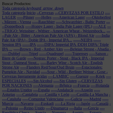
Buscar Productos:
Toda categoría
keyboard_arrow_down
Toda categoría
Inicio
--Cervezas
---CERVEZAS POR ESTILO
----
LAGER
-----Pilsner
-----Helles
-----American Lager
-----Oktoberfest
- Märzen - Vienna
-----Rauchbier
-----Schwarzbier - Baltic Porter
---
--Doppelbock
-----Hoppy Lager - India Pale Lager (IPL)
----ALE
---
--TRIGO: Weissbier - Witbier - American Wheat - Weizenbock...
---
--Pale Ale - Bitter - American Pale Ale (APA) - Blond Ale
-----India
Pale Ale (IPA) - Doble IPA - Imperial IPA...
------NEIPA
------
Session IPA
------IPA
------DIPA/ Imperial IPA /DDH DIPA/ Triple
IPA,...
-----Brown - Red - Amber Ales
-----Belgian Strong - Abadía
-
-----Dubbel
------Tripel
------Quadrupel
------Trapenses
-----Saison -
Biere de Garde
-----Negras: Porter - Stout - Black IPA - Imperial
Stout - Oatmeal Stout...
-----Barley Wine - Scotch Ale - English
Strong Ale
-----Flanders Red/Sour/Oud Bruin
-----Estacionales:
Pumpkin Ale - Navidad
-----Sour - Wild - Berliner Weisse - Gose -
Cervezas ligeramente ácidas
----LAMBIC
-----Gueuze
-----Kriek
----
ESPECIALES
-----Sin Alcohol
-----Sin Gluten
---CERVEZAS
POR NACIONES
----Alemania
----Bélgica
----Francia
----Holanda
----Estados Unidos
----España
-----Andalucía
-----Aragón
-----
Asturias
-----Cantabria
-----Castilla y León
-----Castilla-La Mancha
-
----Cataluña
-----Comunitat Valenciana
-----Galicia
-----Madrid
-----
Murcia
-----Navarra
-----Euskadi
-----La Rioja
----Japón
----Canadá
-
---Polonia
----Reino Unido
----Dinamarca
----Italia
----Grecia
----
República Checa
----Suecia
----Noruega
----Austria
----Estonia
----