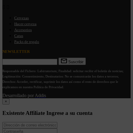


Cervezas
Hacer cerveza
Accesorios
Catas
Packs de regalo
NEWSLETTER
Suscribir
Responsable del Fichero: Labirratorium; Finalidad: solicitar recibir el boletín de noticias;
Legitimación: Consentimiento; Destinatarios: No se comunicarán los datos a terceros;
Derechos: Acceder, rectificar, suprimir los datos así como el resto de derechos que le
explicamos en nuestra Política de Privacidad.
Desarrollado por
Addis
×
Existente Affiliate
Ingrese a su cuenta