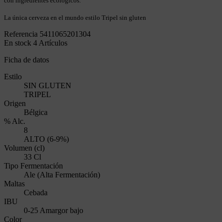
con ingredientes ecológicos.
La única cerveza en el mundo estilo Tripel sin gluten
Referencia
5411065201304
En stock
4 Artículos
Ficha de datos
Estilo
SIN GLUTEN
TRIPEL
Origen
Bélgica
% Alc.
8
ALTO (6-9%)
Volumen (cl)
33 Cl
Tipo Fermentación
Ale (Alta Fermentación)
Maltas
Cebada
IBU
0-25 Amargor bajo
Color