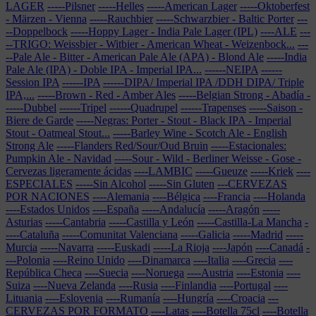
LAGER
-----Pilsner
-----Helles
-----American Lager
-----Oktoberfest
- Märzen - Vienna
-----Rauchbier
-----Schwarzbier - Baltic Porter
---
--Doppelbock
-----Hoppy Lager - India Pale Lager (IPL)
----ALE
---
--TRIGO: Weissbier - Witbier - American Wheat - Weizenbock...
---
--Pale Ale - Bitter - American Pale Ale (APA) - Blond Ale
-----India
Pale Ale (IPA) - Doble IPA - Imperial IPA...
------NEIPA
------
Session IPA
------IPA
------DIPA/ Imperial IPA /DDH DIPA/ Triple
IPA,...
-----Brown - Red - Amber Ales
-----Belgian Strong - Abadía
-
-----Dubbel
------Tripel
------Quadrupel
------Trapenses
-----Saison -
Biere de Garde
-----Negras: Porter - Stout - Black IPA - Imperial
Stout - Oatmeal Stout...
-----Barley Wine - Scotch Ale - English
Strong Ale
-----Flanders Red/Sour/Oud Bruin
-----Estacionales:
Pumpkin Ale - Navidad
-----Sour - Wild - Berliner Weisse - Gose -
Cervezas ligeramente ácidas
----LAMBIC
-----Gueuze
-----Kriek
----
ESPECIALES
-----Sin Alcohol
-----Sin Gluten
---CERVEZAS
POR NACIONES
----Alemania
----Bélgica
----Francia
----Holanda
----Estados Unidos
----España
-----Andalucía
-----Aragón
-----
Asturias
-----Cantabria
-----Castilla y León
-----Castilla-La Mancha
-
----Cataluña
-----Comunitat Valenciana
-----Galicia
-----Madrid
-----
Murcia
-----Navarra
-----Euskadi
-----La Rioja
----Japón
----Canadá
-
---Polonia
----Reino Unido
----Dinamarca
----Italia
----Grecia
----
República Checa
----Suecia
----Noruega
----Austria
----Estonia
----
Suiza
----Nueva Zelanda
----Rusia
----Finlandia
----Portugal
----
Lituania
----Eslovenia
----Rumanía
----Hungría
----Croacia
---
CERVEZAS POR FORMATO
----Latas
----Botella 75cl
----Botella