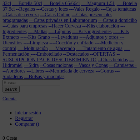
33cl
----Botella 50cl
----Botella 65/66cl
----Magnum 1.5L
----Botella
37.5cl
--Regalos
---Cestas y lotes
---Vales Regalo
---Cajas temáticas
--Catas de cerveza
---Catas Online
---Catas presenciales
programadas
---Catas privadas en Labirratorium
---Catas a domicilio
---Catas para empresas
--Hacer Cerveza
---Kits elaboración
---
Ingredientes
----Maltas
----Lúpulos
----Kits ingredientes
-----Kits
Extracto
-----Kits Grano
----Levaduras
----Adjuntos y otros
---
Utensilios
----Limpieza
----Cocción y enfriado
----Medición y
control
----Molturación
----Macerado
----Tratamiento de agua
----
Fermentación
----Embotellado
--Destacados
--OFERTAS
--
SUSCRIPCIÓN PACK DESCUBRIMIENTO
--Otras bebidas
---
Hidromiel
---Sidra
--Cosas molonas
---Vasos y Copas
---Camisetas
-
--Abridores
---Libros
---Mermelada de cerveza
---Gorras
---
Sudaderas
---Bolsas y mochilas
search
Cuenta
Iniciar sesión
Registrar
Comparar
(
)
0
Cesta