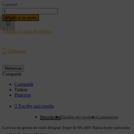
Cantidad
Añadir a la cesta
Añadir a la lista de deseos

Comparar
Compartir
Compartir
Tuitear
Pinterest

Escribe una reseña
Descripción
Detalles del producto
Comentarios
Cerveza sin gluten de estilo Belgian Triple de 8% ABV. Rubia fuerte elaborada