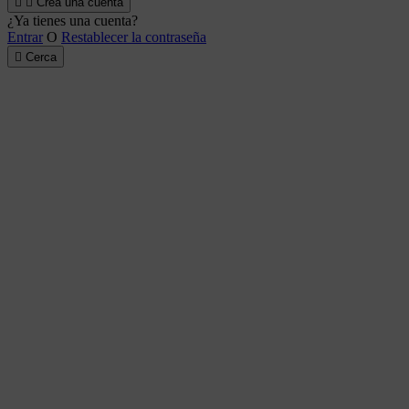


Crea una cuenta
¿Ya tienes una cuenta?
Entrar
O
Restablecer la contraseña

Cerca