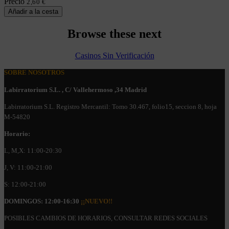
Precio
2,60 €
Añadir a la cesta
Browse these next
Casinos Sin Verificación
SOBRE NOSOTROS
Labirratorium S.L. , C/ Vallehermoso ,34 Madrid
Labirratorium S.L. Registro Mercantil: Tomo 30.467, folio15, seccion 8, hoja
M-54820
Horario:
L, M,X: 11:00-20:30
J, V: 11:00-21:00
S: 12:00-21:00
DOMINGOS: 12:00-16:30
¡¡NUEVO!!
POSIBLES CAMBIOS DE HORARIOS, CONSULTAR REDES SOCIALES