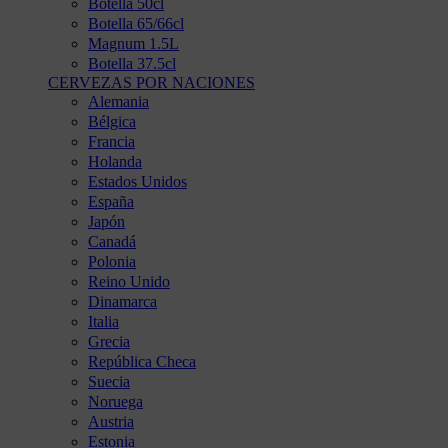
Botella 50cl
Botella 65/66cl
Magnum 1.5L
Botella 37.5cl
CERVEZAS POR NACIONES
Alemania
Bélgica
Francia
Holanda
Estados Unidos
España
Japón
Canadá
Polonia
Reino Unido
Dinamarca
Italia
Grecia
República Checa
Suecia
Noruega
Austria
Estonia