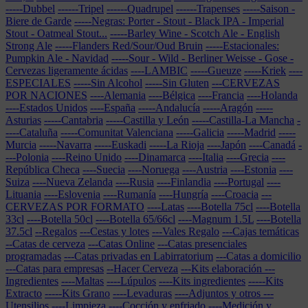
-----Dubbel
------Tripel
------Quadrupel
------Trapenses
-----Saison -
Biere de Garde
-----Negras: Porter - Stout - Black IPA - Imperial
Stout - Oatmeal Stout...
-----Barley Wine - Scotch Ale - English
Strong Ale
-----Flanders Red/Sour/Oud Bruin
-----Estacionales:
Pumpkin Ale - Navidad
-----Sour - Wild - Berliner Weisse - Gose -
Cervezas ligeramente ácidas
----LAMBIC
-----Gueuze
-----Kriek
----
ESPECIALES
-----Sin Alcohol
-----Sin Gluten
---CERVEZAS
POR NACIONES
----Alemania
----Bélgica
----Francia
----Holanda
----Estados Unidos
----España
-----Andalucía
-----Aragón
-----
Asturias
-----Cantabria
-----Castilla y León
-----Castilla-La Mancha
-
----Cataluña
-----Comunitat Valenciana
-----Galicia
-----Madrid
-----
Murcia
-----Navarra
-----Euskadi
-----La Rioja
----Japón
----Canadá
-
---Polonia
----Reino Unido
----Dinamarca
----Italia
----Grecia
----
República Checa
----Suecia
----Noruega
----Austria
----Estonia
----
Suiza
----Nueva Zelanda
----Rusia
----Finlandia
----Portugal
----
Lituania
----Eslovenia
----Rumanía
----Hungría
----Croacia
---
CERVEZAS POR FORMATO
----Latas
----Botella 75cl
----Botella
33cl
----Botella 50cl
----Botella 65/66cl
----Magnum 1.5L
----Botella
37.5cl
--Regalos
---Cestas y lotes
---Vales Regalo
---Cajas temáticas
--Catas de cerveza
---Catas Online
---Catas presenciales
programadas
---Catas privadas en Labirratorium
---Catas a domicilio
---Catas para empresas
--Hacer Cerveza
---Kits elaboración
---
Ingredientes
----Maltas
----Lúpulos
----Kits ingredientes
-----Kits
Extracto
-----Kits Grano
----Levaduras
----Adjuntos y otros
---
Utensilios
----Limpieza
----Cocción y enfriado
----Medición y