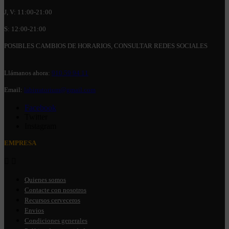
J, V: 11:00-21:00
S: 12:00-21:00
POSIBLES CAMBIOS DE HORARIOS, CONSULTAR REDES SOCIALES
Llámanos ahora:
910 59 94 11
Email:
labirratorium@gmail.com
Facebook
Twitter
Instagram
EMPRESA


Quienes somos
Contacte con nosotros
Recursos cerveceros
Envios
Condiciones generales