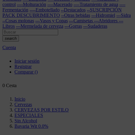
control
----Molturación
----Macerado
----Tratamiento de agua
----
Fermentación
----Embotellado
--Destacados
--SUSCRIPCIÓN
PACK DESCUBRIMIENTO
--Otras bebidas
---Hidromiel
---Sidra
--Cosas molonas
---Vasos y Copas
---Camisetas
---Abridores
---
Libros
---Mermelada de cerveza
---Gorras
---Sudaderas
search
Cuenta
Iniciar sesión
Registrar
Comparar
(
)
0
Cesta
Inicio
Cervezas
CERVEZAS POR ESTILO
ESPECIALES
Sin Alcohol
Bavaria Wit 0.0%