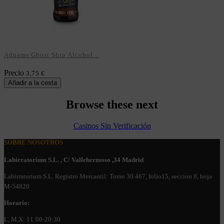
Adnams Ghost Ship Alcohol...
Precio
3,75 €
Añadir a la cesta
Browse these next
Casinos Sin Verificación
SOBRE NOSOTROS
Labirratorium S.L. , C/ Vallehermoso ,34 Madrid
Labirratorium S.L. Registro Mercantil: Tomo 30.467, folio15, seccion 8, hoja
M-54820
Horario:
L, M,X: 11:00-20:30