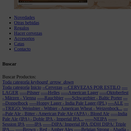
Novedades
Otras bebidas
Regalos
Hacer cervezas
Accesorios
Catas
Contacto
Buscar
Buscar Productos:
Toda categoría
keyboard_arrow_down
Toda categoría
Inicio
--Cervezas
---CERVEZAS POR ESTILO
----
LAGER
-----Pilsner
-----Helles
-----American Lager
-----Oktoberfest
- Märzen - Vienna
-----Rauchbier
-----Schwarzbier - Baltic Porter
---
--Doppelbock
-----Hoppy Lager - India Pale Lager (IPL)
----ALE
---
--TRIGO: Weissbier - Witbier - American Wheat - Weizenbock...
---
--Pale Ale - Bitter - American Pale Ale (APA) - Blond Ale
-----India
Pale Ale (IPA) - Doble IPA - Imperial IPA...
------NEIPA
------
Session IPA
------IPA
------DIPA/ Imperial IPA /DDH DIPA/ Triple
IPA,...
-----Brown - Red - Amber Ales
-----Belgian Strong - Abadía
-