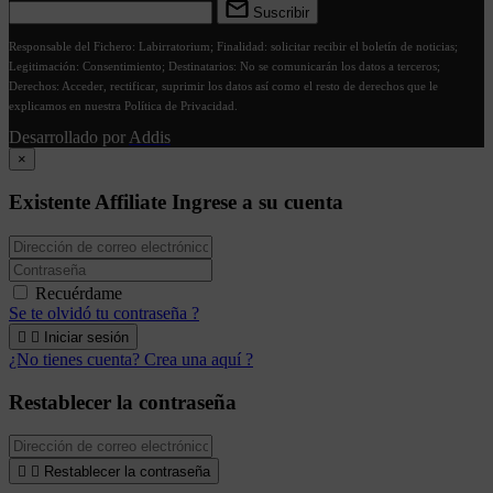
Suscribir
Responsable del Fichero: Labirratorium; Finalidad: solicitar recibir el boletín de noticias;
Legitimación: Consentimiento; Destinatarios: No se comunicarán los datos a terceros;
Derechos: Acceder, rectificar, suprimir los datos así como el resto de derechos que le
explicamos en nuestra Política de Privacidad.
Desarrollado por
Addis
×
Existente Affiliate
Ingrese a su cuenta
Recuérdame
Se te olvidó tu contraseña ?


Iniciar sesión
¿No tienes cuenta? Crea una aquí ?
Restablecer la contraseña


Restablecer la contraseña