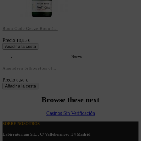
Boon Oude Geuze Boon à...
Precio
13,95 €
Añadir a la cesta
Nuevo
Amundsen Silhouettes of...
Precio
6,60 €
Añadir a la cesta
Browse these next
Casinos Sin Verificación
SOBRE NOSOTROS
Labirratorium S.L. , C/ Vallehermoso ,34 Madrid