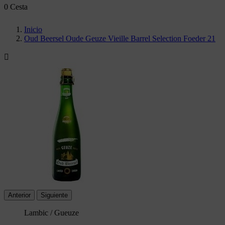
0
Cesta
Inicio
Oud Beersel Oude Geuze Vieille Barrel Selection Foeder 21

Anterior
Siguiente
Lambic / Gueuze