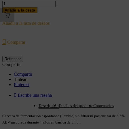
Añadir a la cesta
Añadir a la lista de deseos

Comparar
Compartir
Compartir
Tuitear
Pinterest

Escribe una reseña
Descripción
Detalles del producto
Comentarios
Cerveza de fermentación espontánea (Lambic) sin filtrar ni pasteurizar de 6.5%
ABV madurada durante 4 años en barrica de vino.