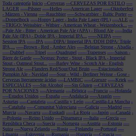
Toda categoría
Inicio
--Cervezas
---CERVEZAS POR ESTILO
----
LAGER
-----Pilsner
-----Helles
-----American Lager
-----Oktoberfest
- Märzen - Vienna
-----Rauchbier
-----Schwarzbier - Baltic Porter
---
--Doppelbock
-----Hoppy Lager - India Pale Lager (IPL)
----ALE
---
--TRIGO: Weissbier - Witbier - American Wheat - Weizenbock...
---
--Pale Ale - Bitter - American Pale Ale (APA) - Blond Ale
-----India
Pale Ale (IPA) - Doble IPA - Imperial IPA...
------NEIPA
------
Session IPA
------IPA
------DIPA/ Imperial IPA /DDH DIPA/ Triple
IPA,...
-----Brown - Red - Amber Ales
-----Belgian Strong - Abadía
-
-----Dubbel
------Tripel
------Quadrupel
------Trapenses
-----Saison -
Biere de Garde
-----Negras: Porter - Stout - Black IPA - Imperial
Stout - Oatmeal Stout...
-----Barley Wine - Scotch Ale - English
Strong Ale
-----Flanders Red/Sour/Oud Bruin
-----Estacionales:
Pumpkin Ale - Navidad
-----Sour - Wild - Berliner Weisse - Gose -
Cervezas ligeramente ácidas
----LAMBIC
-----Gueuze
-----Kriek
----
ESPECIALES
-----Sin Alcohol
-----Sin Gluten
---CERVEZAS
POR NACIONES
----Alemania
----Bélgica
----Francia
----Holanda
----Estados Unidos
----España
-----Andalucía
-----Aragón
-----
Asturias
-----Cantabria
-----Castilla y León
-----Castilla-La Mancha
-
----Cataluña
-----Comunitat Valenciana
-----Galicia
-----Madrid
-----
Murcia
-----Navarra
-----Euskadi
-----La Rioja
----Japón
----Canadá
-
---Polonia
----Reino Unido
----Dinamarca
----Italia
----Grecia
----
República Checa
----Suecia
----Noruega
----Austria
----Estonia
----
Suiza
----Nueva Zelanda
----Rusia
----Finlandia
----Portugal
----
Lituania
----Eslovenia
----Rumanía
----Hungría
----Croacia
----