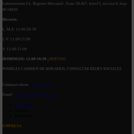
Labirratorium S.L. Registro Mercantil: Tomo 30.467, folio15, seccion 8, hoja
M-54820
Horario:
L, M,X: 11:00-20:30
J, V: 11:00-21:00
S: 12:00-21:00
DOMINGOS: 12:00-16:30
¡¡NUEVO!!
POSIBLES CAMBIOS DE HORARIOS, CONSULTAR REDES SOCIALES
Llámanos ahora:
910 59 94 11
Email:
labirratorium@gmail.com
Facebook
Twitter
Instagram
EMPRESA