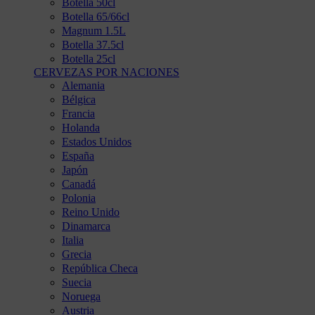
Botella 50cl
Botella 65/66cl
Magnum 1.5L
Botella 37.5cl
Botella 25cl
CERVEZAS POR NACIONES
Alemania
Bélgica
Francia
Holanda
Estados Unidos
España
Japón
Canadá
Polonia
Reino Unido
Dinamarca
Italia
Grecia
República Checa
Suecia
Noruega
Austria