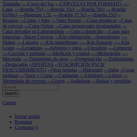
Tailandia
----Corea del Sur
---CERVEZAS POR FORMATO
----
Latas
----Botella 75cl
----Botella 33cl
----Botella 50cl
----Botella
65/66cl
----Magnum 1.5L
----Botella 37.5cl
----Botella 25cl
--
Regalos
---Cestas y lotes
---Vales Regalo
---Cajas temáticas
--Catas
de cerveza
---Catas Online
---Catas presenciales programadas
---
Catas privadas en Labirratorium
---Catas a domicilio
---Catas para
empresas
--Hacer Cerveza
---Kits elaboración
---Ingredientes
----
Maltas
----Lúpulos
----Kits ingredientes
-----Kits Extracto
-----Kits
Grano
----Levaduras
----Adjuntos y otros
---Utensilios
----Limpieza
----Cocción y enfriado
----Medición y control
----Molturación
----
Macerado
----Tratamiento de agua
----Fermentación
----Embotellado
--Destacados
--OFERTAS
--SUSCRIPCIÓN PACK
DESCUBRIMIENTO
--Otras bebidas
---Hidromiel
---Sidra
--Cosas
molonas
---Vasos y Copas
---Camisetas
---Abridores
---Libros
---
Mermelada de cerveza
---Gorras
---Sudaderas
---Bolsas y mochilas
search
Cuenta
Iniciar sesión
Registrar
Comparar
(
)