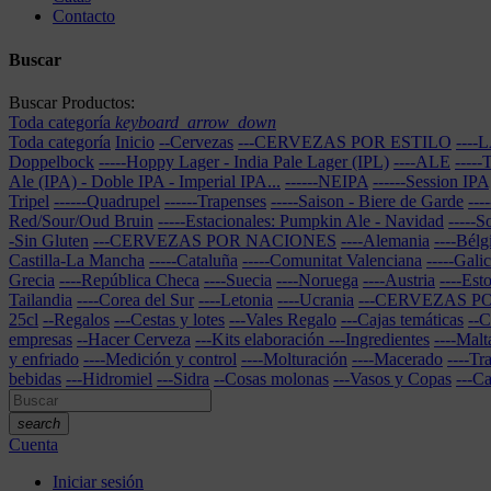
Contacto
Buscar
Buscar Productos:
Toda categoría
keyboard_arrow_down
Toda categoría
Inicio
--Cervezas
---CERVEZAS POR ESTILO
---
Doppelbock
-----Hoppy Lager - India Pale Lager (IPL)
----ALE
----
Ale (IPA) - Doble IPA - Imperial IPA...
------NEIPA
------Session IPA
Tripel
------Quadrupel
------Trapenses
-----Saison - Biere de Garde
---
Red/Sour/Oud Bruin
-----Estacionales: Pumpkin Ale - Navidad
-----S
-Sin Gluten
---CERVEZAS POR NACIONES
----Alemania
----Bélg
Castilla-La Mancha
-----Cataluña
-----Comunitat Valenciana
-----Galic
Grecia
----República Checa
----Suecia
----Noruega
----Austria
----Est
Tailandia
----Corea del Sur
----Letonia
----Ucrania
---CERVEZAS 
25cl
--Regalos
---Cestas y lotes
---Vales Regalo
---Cajas temáticas
--C
empresas
--Hacer Cerveza
---Kits elaboración
---Ingredientes
----Malt
y enfriado
----Medición y control
----Molturación
----Macerado
----Tr
bebidas
---Hidromiel
---Sidra
--Cosas molonas
---Vasos y Copas
---C
search
Cuenta
Iniciar sesión