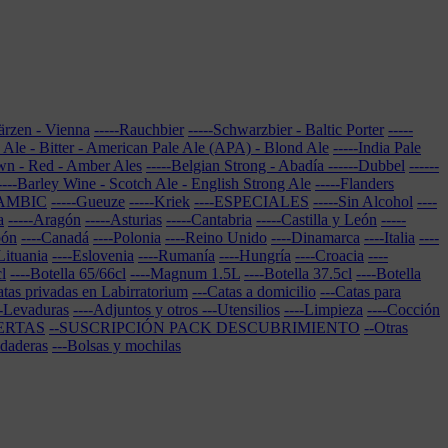
Märzen - Vienna
-----Rauchbier
-----Schwarzbier - Baltic Porter
-----
e Ale - Bitter - American Pale Ale (APA) - Blond Ale
-----India Pale
own - Red - Amber Ales
-----Belgian Strong - Abadía
------Dubbel
------
----Barley Wine - Scotch Ale - English Strong Ale
-----Flanders
LAMBIC
-----Gueuze
-----Kriek
----ESPECIALES
-----Sin Alcohol
----
a
-----Aragón
-----Asturias
-----Cantabria
-----Castilla y León
-----
pón
----Canadá
----Polonia
----Reino Unido
----Dinamarca
----Italia
----
Lituania
----Eslovenia
----Rumanía
----Hungría
----Croacia
----
l
----Botella 65/66cl
----Magnum 1.5L
----Botella 37.5cl
----Botella
atas privadas en Labirratorium
---Catas a domicilio
---Catas para
--Levaduras
----Adjuntos y otros
---Utensilios
----Limpieza
----Cocción
ERTAS
--SUSCRIPCIÓN PACK DESCUBRIMIENTO
--Otras
udaderas
---Bolsas y mochilas