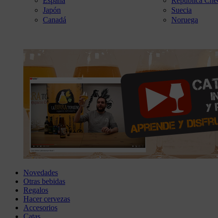
España
República Che
Japón
Suecia
Canadá
Noruega
Novedades
Otras bebidas
Regalos
Hacer cervezas
Accesorios
Catas