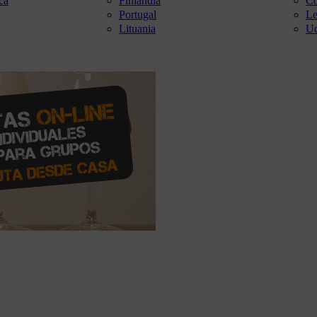
ca
Finlandia
Co
Portugal
Le
Lituania
Uc