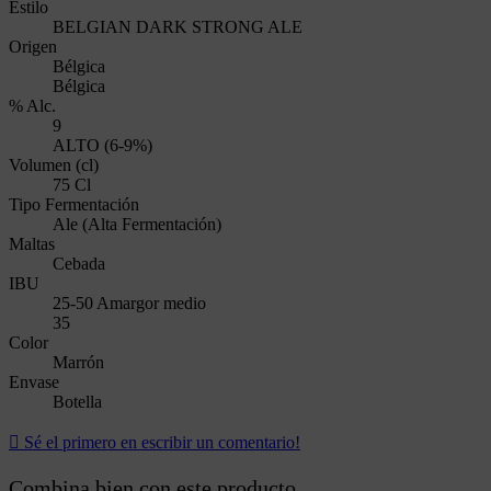
Estilo
BELGIAN DARK STRONG ALE
Origen
Bélgica
Bélgica
% Alc.
9
ALTO (6-9%)
Volumen (cl)
75 Cl
Tipo Fermentación
Ale (Alta Fermentación)
Maltas
Cebada
IBU
25-50 Amargor medio
35
Color
Marrón
Envase
Botella

Sé el primero en escribir un comentario!
Combina bien con este producto