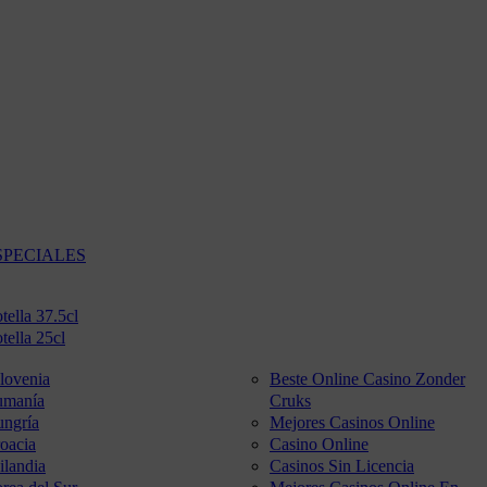
SPECIALES
tella 37.5cl
tella 25cl
lovenia
Beste Online Casino Zonder
umanía
Cruks
ngría
Mejores Casinos Online
oacia
Casino Online
ilandia
Casinos Sin Licencia