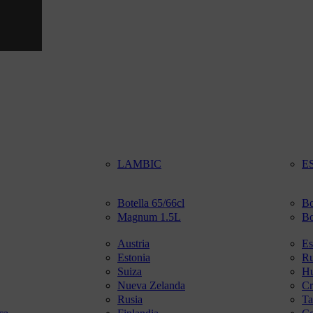
LAMBIC
E
Botella 65/66cl
Bo
Magnum 1.5L
Bo
Austria
Es
Estonia
R
Suiza
Hu
Nueva Zelanda
Cr
Rusia
Ta