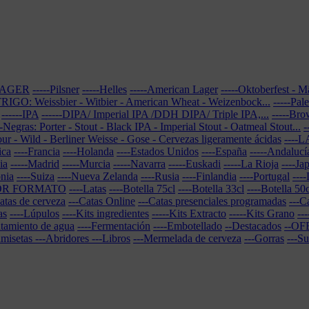
-LAGER
-----Pilsner
-----Helles
-----American Lager
-----Oktoberfest - 
-TRIGO: Weissbier - Witbier - American Wheat - Weizenbock...
-----Pal
------IPA
------DIPA/ Imperial IPA /DDH DIPA/ Triple IPA,...
-----Br
--Negras: Porter - Stout - Black IPA - Imperial Stout - Oatmeal Stout...
-
our - Wild - Berliner Weisse - Gose - Cervezas ligeramente ácidas
----
ica
----Francia
----Holanda
----Estados Unidos
----España
-----Andalucí
ia
-----Madrid
-----Murcia
-----Navarra
-----Euskadi
-----La Rioja
----Ja
onia
----Suiza
----Nueva Zelanda
----Rusia
----Finlandia
----Portugal
----
POR FORMATO
----Latas
----Botella 75cl
----Botella 33cl
----Botella 50c
atas de cerveza
---Catas Online
---Catas presenciales programadas
---C
as
----Lúpulos
----Kits ingredientes
-----Kits Extracto
-----Kits Grano
--
atamiento de agua
----Fermentación
----Embotellado
--Destacados
--OF
amisetas
---Abridores
---Libros
---Mermelada de cerveza
---Gorras
---S