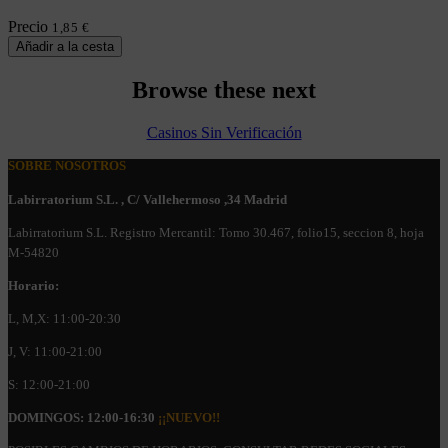
Precio
1,85 €
Añadir a la cesta
Browse these next
Casinos Sin Verificación
SOBRE NOSOTROS
Labirratorium S.L. , C/ Vallehermoso ,34 Madrid
Labirratorium S.L. Registro Mercantil: Tomo 30.467, folio15, seccion 8, hoja
M-54820
Horario:
L, M,X: 11:00-20:30
J, V: 11:00-21:00
S: 12:00-21:00
DOMINGOS: 12:00-16:30
¡¡NUEVO!!