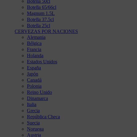
Botella 50cl
Botella 65/66cl
Magnum 1.5L
Botella 37.5cl
Botella 25cl
CERVEZAS POR NACIONES
Alemania
Bélgica
Francia
Holanda
Estados Unidos
España
Japón
Canadá
Polonia
Reino Unido
Dinamarca
Italia
Grecia
República Checa
Suecia
Noruega
Austria