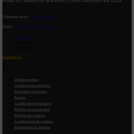
POSIBLES CAMBIOS DE HORARIOS, CONSULTAR REDES SOCIALES
Llámanos ahora:
910 59 94 11
Email:
labirratorium@gmail.com
Facebook
Twitter
Instagram
EMPRESA


Quienes somos
Contacte con nosotros
Recursos cerveceros
Envios
Condiciones generales
Política de privacidad
Política de cookies
Condiciones de compra
Resolución de litigios