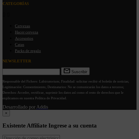
CATEGORÍAS


Cervezas
Hacer cerveza
Accesorios
Catas
Packs de regalo
NEWSLETTER
Suscribir
Responsable del Fichero: Labirratorium; Finalidad: solicitar recibir el boletín de noticias;
Legitimación: Consentimiento; Destinatarios: No se comunicarán los datos a terceros;
Derechos: Acceder, rectificar, suprimir los datos así como el resto de derechos que le
explicamos en nuestra Política de Privacidad.
Desarrollado por
Addis
×
Existente Affiliate
Ingrese a su cuenta