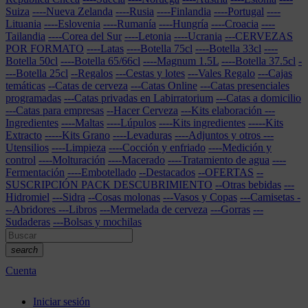
Suiza
----Nueva Zelanda
----Rusia
----Finlandia
----Portugal
----
Lituania
----Eslovenia
----Rumanía
----Hungría
----Croacia
----
Tailandia
----Corea del Sur
----Letonia
----Ucrania
---CERVEZAS
POR FORMATO
----Latas
----Botella 75cl
----Botella 33cl
----
Botella 50cl
----Botella 65/66cl
----Magnum 1.5L
----Botella 37.5cl
-
---Botella 25cl
--Regalos
---Cestas y lotes
---Vales Regalo
---Cajas
temáticas
--Catas de cerveza
---Catas Online
---Catas presenciales
programadas
---Catas privadas en Labirratorium
---Catas a domicilio
---Catas para empresas
--Hacer Cerveza
---Kits elaboración
---
Ingredientes
----Maltas
----Lúpulos
----Kits ingredientes
-----Kits
Extracto
-----Kits Grano
----Levaduras
----Adjuntos y otros
---
Utensilios
----Limpieza
----Cocción y enfriado
----Medición y
control
----Molturación
----Macerado
----Tratamiento de agua
----
Fermentación
----Embotellado
--Destacados
--OFERTAS
--
SUSCRIPCIÓN PACK DESCUBRIMIENTO
--Otras bebidas
---
Hidromiel
---Sidra
--Cosas molonas
---Vasos y Copas
---Camisetas
-
--Abridores
---Libros
---Mermelada de cerveza
---Gorras
---
Sudaderas
---Bolsas y mochilas
search
Cuenta
Iniciar sesión