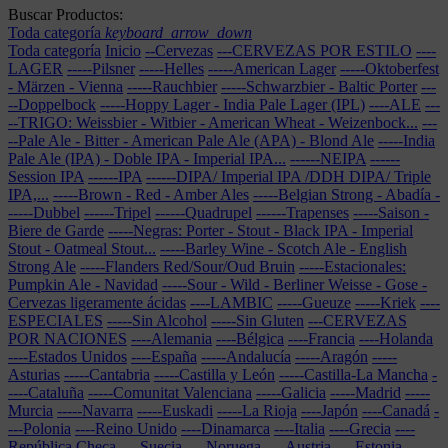
Buscar Productos:
Toda categoría
keyboard_arrow_down
Toda categoría
Inicio
--Cervezas
---CERVEZAS POR ESTILO
----
LAGER
-----Pilsner
-----Helles
-----American Lager
-----Oktoberfest
- Märzen - Vienna
-----Rauchbier
-----Schwarzbier - Baltic Porter
---
--Doppelbock
-----Hoppy Lager - India Pale Lager (IPL)
----ALE
---
--TRIGO: Weissbier - Witbier - American Wheat - Weizenbock...
---
--Pale Ale - Bitter - American Pale Ale (APA) - Blond Ale
-----India
Pale Ale (IPA) - Doble IPA - Imperial IPA...
------NEIPA
------
Session IPA
------IPA
------DIPA/ Imperial IPA /DDH DIPA/ Triple
IPA,...
-----Brown - Red - Amber Ales
-----Belgian Strong - Abadía
-
-----Dubbel
------Tripel
------Quadrupel
------Trapenses
-----Saison -
Biere de Garde
-----Negras: Porter - Stout - Black IPA - Imperial
Stout - Oatmeal Stout...
-----Barley Wine - Scotch Ale - English
Strong Ale
-----Flanders Red/Sour/Oud Bruin
-----Estacionales:
Pumpkin Ale - Navidad
-----Sour - Wild - Berliner Weisse - Gose -
Cervezas ligeramente ácidas
----LAMBIC
-----Gueuze
-----Kriek
----
ESPECIALES
-----Sin Alcohol
-----Sin Gluten
---CERVEZAS
POR NACIONES
----Alemania
----Bélgica
----Francia
----Holanda
----Estados Unidos
----España
-----Andalucía
-----Aragón
-----
Asturias
-----Cantabria
-----Castilla y León
-----Castilla-La Mancha
-
----Cataluña
-----Comunitat Valenciana
-----Galicia
-----Madrid
-----
Murcia
-----Navarra
-----Euskadi
-----La Rioja
----Japón
----Canadá
-
---Polonia
----Reino Unido
----Dinamarca
----Italia
----Grecia
----
República Checa
----Suecia
----Noruega
----Austria
----Estonia
----