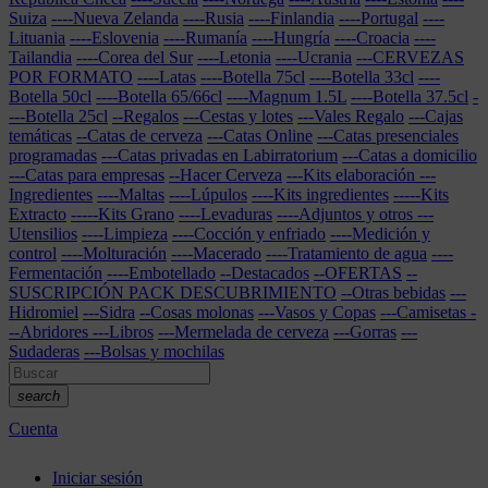
Suiza
----Nueva Zelanda
----Rusia
----Finlandia
----Portugal
----
Lituania
----Eslovenia
----Rumanía
----Hungría
----Croacia
----
Tailandia
----Corea del Sur
----Letonia
----Ucrania
---CERVEZAS
POR FORMATO
----Latas
----Botella 75cl
----Botella 33cl
----
Botella 50cl
----Botella 65/66cl
----Magnum 1.5L
----Botella 37.5cl
-
---Botella 25cl
--Regalos
---Cestas y lotes
---Vales Regalo
---Cajas
temáticas
--Catas de cerveza
---Catas Online
---Catas presenciales
programadas
---Catas privadas en Labirratorium
---Catas a domicilio
---Catas para empresas
--Hacer Cerveza
---Kits elaboración
---
Ingredientes
----Maltas
----Lúpulos
----Kits ingredientes
-----Kits
Extracto
-----Kits Grano
----Levaduras
----Adjuntos y otros
---
Utensilios
----Limpieza
----Cocción y enfriado
----Medición y
control
----Molturación
----Macerado
----Tratamiento de agua
----
Fermentación
----Embotellado
--Destacados
--OFERTAS
--
SUSCRIPCIÓN PACK DESCUBRIMIENTO
--Otras bebidas
---
Hidromiel
---Sidra
--Cosas molonas
---Vasos y Copas
---Camisetas
-
--Abridores
---Libros
---Mermelada de cerveza
---Gorras
---
Sudaderas
---Bolsas y mochilas
search
Cuenta
Iniciar sesión