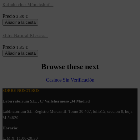
Kulmbacher Mönchshof...
Precio
2,30 €
Añadir a la cesta
Sidra Natural Riestra...
Precio
1,85 €
Añadir a la cesta
Browse these next
Casinos Sin Verificación
SOBRE NOSOTROS
Labirratorium S.L. , C/ Vallehermoso ,34 Madrid
Labirratorium S.L. Registro Mercantil: Tomo 30.467, folio15, seccion 8, hoja
M-54820
Horario:
L, M,X: 11:00-20:30