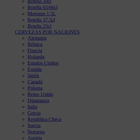
Botella 50cl
Botella 65/66cl
Magnum 1.5L
Botella 37.5cl
Botella 25cl
CERVEZAS POR NACIONES
Alemania
Bélgica
Francia
Holanda
Estados Unidos
España
Japón
Canadá
Polonia
Reino Unido
Dinamarca
Italia
Grecia
República Checa
Suecia
Noruega
Austria