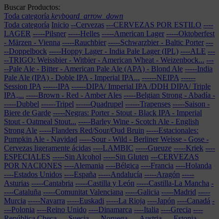
Buscar Productos:
Toda categoría
keyboard_arrow_down
Toda categoría
Inicio
--Cervezas
---CERVEZAS POR ESTILO
----
LAGER
-----Pilsner
-----Helles
-----American Lager
-----Oktoberfest
- Märzen - Vienna
-----Rauchbier
-----Schwarzbier - Baltic Porter
---
--Doppelbock
-----Hoppy Lager - India Pale Lager (IPL)
----ALE
---
--TRIGO: Weissbier - Witbier - American Wheat - Weizenbock...
---
--Pale Ale - Bitter - American Pale Ale (APA) - Blond Ale
-----India
Pale Ale (IPA) - Doble IPA - Imperial IPA...
------NEIPA
------
Session IPA
------IPA
------DIPA/ Imperial IPA /DDH DIPA/ Triple
IPA,...
-----Brown - Red - Amber Ales
-----Belgian Strong - Abadía
-
-----Dubbel
------Tripel
------Quadrupel
------Trapenses
-----Saison -
Biere de Garde
-----Negras: Porter - Stout - Black IPA - Imperial
Stout - Oatmeal Stout...
-----Barley Wine - Scotch Ale - English
Strong Ale
-----Flanders Red/Sour/Oud Bruin
-----Estacionales:
Pumpkin Ale - Navidad
-----Sour - Wild - Berliner Weisse - Gose -
Cervezas ligeramente ácidas
----LAMBIC
-----Gueuze
-----Kriek
----
ESPECIALES
-----Sin Alcohol
-----Sin Gluten
---CERVEZAS
POR NACIONES
----Alemania
----Bélgica
----Francia
----Holanda
----Estados Unidos
----España
-----Andalucía
-----Aragón
-----
Asturias
-----Cantabria
-----Castilla y León
-----Castilla-La Mancha
-
----Cataluña
-----Comunitat Valenciana
-----Galicia
-----Madrid
-----
Murcia
-----Navarra
-----Euskadi
-----La Rioja
----Japón
----Canadá
-
---Polonia
----Reino Unido
----Dinamarca
----Italia
----Grecia
----
República Checa
----Suecia
----Noruega
----Austria
----Estonia
----