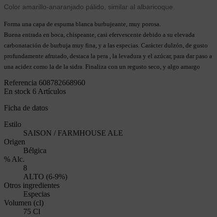
Color amarillo-anaranjado pálido, similar al albaricoque.
Forma una capa de espuma blanca burbujeante, muy porosa.
Buena entrada en boca, chispeante, casi efervescente debido a su elevada
carbonatación de burbuja muy fina, y a las especias. Carácter dulzón, de gusto
profundamente afrutado, destaca la pera , la levadura y el azúcar, para dar paso a
una acidez como la de la sidra. Finaliza con un regusto seco, y algo amargo
Referencia
608782668960
En stock
6 Artículos
Ficha de datos
Estilo
SAISON / FARMHOUSE ALE
Origen
Bélgica
% Alc.
8
ALTO (6-9%)
Otros ingredientes
Especias
Volumen (cl)
75 Cl