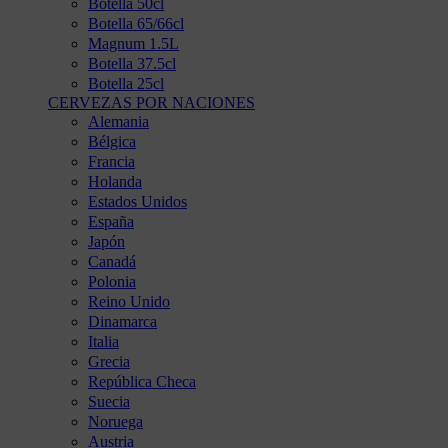
Botella 50cl
Botella 65/66cl
Magnum 1.5L
Botella 37.5cl
Botella 25cl
CERVEZAS POR NACIONES
Alemania
Bélgica
Francia
Holanda
Estados Unidos
España
Japón
Canadá
Polonia
Reino Unido
Dinamarca
Italia
Grecia
República Checa
Suecia
Noruega
Austria