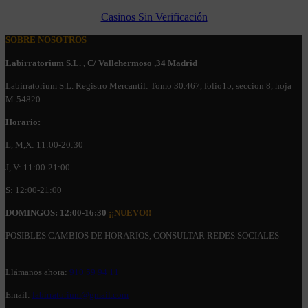
Casinos Sin Verificación
SOBRE NOSOTROS
Labirratorium S.L. , C/ Vallehermoso ,34 Madrid
Labirratorium S.L. Registro Mercantil: Tomo 30.467, folio15, seccion 8, hoja
M-54820
Horario:
L, M,X: 11:00-20:30
J, V: 11:00-21:00
S: 12:00-21:00
DOMINGOS: 12:00-16:30
¡¡NUEVO!!
POSIBLES CAMBIOS DE HORARIOS, CONSULTAR REDES SOCIALES
Llámanos ahora:
910 59 94 11
Email:
labirratorium@gmail.com