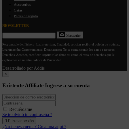
Accesorios
Catas
Packs de regalo
NEWSLETTER
Suscribir
Responsable del Fichero: Labirratorium; Finalidad: solicitar recibir el boletín de noticias;
Legitimación: Consentimiento; Destinatarios: No se comunicarán los datos a terceros;
Derechos: Acceder, rectificar, suprimir los datos así como el resto de derechos que le
explicamos en nuestra Política de Privacidad.
Desarrollado por
Addis
×
Existente Affiliate
Ingrese a su cuenta
Recuérdame
Se te olvidó tu contraseña ?


Iniciar sesión
¿No tienes cuenta? Crea una aquí ?