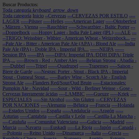
Buscar Productos:
Toda categoría
keyboard_arrow_down
Toda categoría
Inicio
--Cervezas
---CERVEZAS POR ESTILO
----
LAGER
-----Pilsner
-----Helles
-----American Lager
-----Oktoberfest
- Märzen - Vienna
-----Rauchbier
-----Schwarzbier - Baltic Porter
---
--Doppelbock
-----Hoppy Lager - India Pale Lager (IPL)
----ALE
---
--TRIGO: Weissbier - Witbier - American Wheat - Weizenbock...
---
--Pale Ale - Bitter - American Pale Ale (APA) - Blond Ale
-----India
Pale Ale (IPA) - Doble IPA - Imperial IPA...
------NEIPA
------
Session IPA
------IPA
------DIPA/ Imperial IPA /DDH DIPA/ Triple
IPA,...
-----Brown - Red - Amber Ales
-----Belgian Strong - Abadía
-
-----Dubbel
------Tripel
------Quadrupel
------Trapenses
-----Saison -
Biere de Garde
-----Negras: Porter - Stout - Black IPA - Imperial
Stout - Oatmeal Stout...
-----Barley Wine - Scotch Ale - English
Strong Ale
-----Flanders Red/Sour/Oud Bruin
-----Estacionales:
Pumpkin Ale - Navidad
-----Sour - Wild - Berliner Weisse - Gose -
Cervezas ligeramente ácidas
----LAMBIC
-----Gueuze
-----Kriek
----
ESPECIALES
-----Sin Alcohol
-----Sin Gluten
---CERVEZAS
POR NACIONES
----Alemania
----Bélgica
----Francia
----Holanda
----Estados Unidos
----España
-----Andalucía
-----Aragón
-----
Asturias
-----Cantabria
-----Castilla y León
-----Castilla-La Mancha
-
----Cataluña
-----Comunitat Valenciana
-----Galicia
-----Madrid
-----
Murcia
-----Navarra
-----Euskadi
-----La Rioja
----Japón
----Canadá
-
---Polonia
----Reino Unido
----Dinamarca
----Italia
----Grecia
----
República Checa
----Suecia
----Noruega
----Austria
----Estonia
----