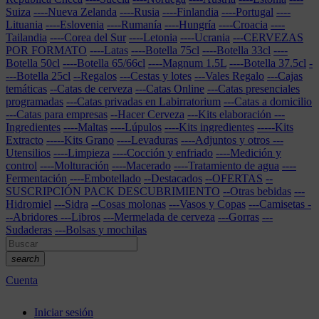
Suiza
----Nueva Zelanda
----Rusia
----Finlandia
----Portugal
----
Lituania
----Eslovenia
----Rumanía
----Hungría
----Croacia
----
Tailandia
----Corea del Sur
----Letonia
----Ucrania
---CERVEZAS
POR FORMATO
----Latas
----Botella 75cl
----Botella 33cl
----
Botella 50cl
----Botella 65/66cl
----Magnum 1.5L
----Botella 37.5cl
-
---Botella 25cl
--Regalos
---Cestas y lotes
---Vales Regalo
---Cajas
temáticas
--Catas de cerveza
---Catas Online
---Catas presenciales
programadas
---Catas privadas en Labirratorium
---Catas a domicilio
---Catas para empresas
--Hacer Cerveza
---Kits elaboración
---
Ingredientes
----Maltas
----Lúpulos
----Kits ingredientes
-----Kits
Extracto
-----Kits Grano
----Levaduras
----Adjuntos y otros
---
Utensilios
----Limpieza
----Cocción y enfriado
----Medición y
control
----Molturación
----Macerado
----Tratamiento de agua
----
Fermentación
----Embotellado
--Destacados
--OFERTAS
--
SUSCRIPCIÓN PACK DESCUBRIMIENTO
--Otras bebidas
---
Hidromiel
---Sidra
--Cosas molonas
---Vasos y Copas
---Camisetas
-
--Abridores
---Libros
---Mermelada de cerveza
---Gorras
---
Sudaderas
---Bolsas y mochilas
search
Cuenta
Iniciar sesión