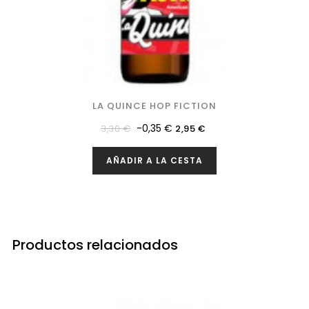
LA QUINCE HOP FICTION
Precio
Precio
-0,35 €
3,30 €
2,95 €
regular
AÑADIR A LA CESTA
Productos relacionados