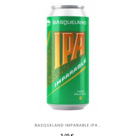
BASQUELAND IMPARABLE IPA...
Precio
5,05 €