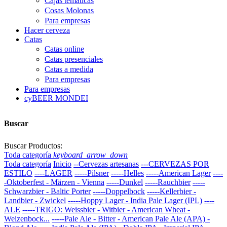
Cajas temáticas
Cosas Molonas
Para empresas
Hacer cerveza
Catas
Catas online
Catas presenciales
Catas a medida
Para empresas
Para empresas
cyBEER MONDEI
Buscar
Buscar Productos:
Toda categoría
keyboard_arrow_down
Toda categoría
Inicio
--Cervezas artesanas
---CERVEZAS POR
ESTILO
----LAGER
-----Pilsner
-----Helles
-----American Lager
----
-Oktoberfest - Märzen - Vienna
-----Dunkel
-----Rauchbier
-----
Schwarzbier - Baltic Porter
-----Doppelbock
-----Kellerbier -
Landbier - Zwickel
-----Hoppy Lager - India Pale Lager (IPL)
----
ALE
-----TRIGO: Weissbier - Witbier - American Wheat -
Weizenbock...
-----Pale Ale - Bitter - American Pale Ale (APA) -