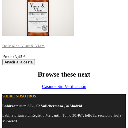
De Molen Vuur & Vlam
Precio
3,45 €
Añadir a la cesta
Browse these next
Casinos Sin Verificación
SOBRE NOSOTROS
Labirratorium S.L. , C/ Vallehermoso ,34 Madrid
Labirratorium S.L. Registro Mercantil: Tomo 30.467, folio15, seccion 8, hoja
M-54820