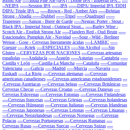
Blond Ale
-----India Pale Ale (IPA) - Doble IPA - Imperial IPA...
----
--NEIPA
------Session IPA
------IPA
------DIPA/ Imperial IPA /DDH
DIPA/ Triple IPA,...
-----Brown - Red - Amber Ales
-----Belgian
Strong - Abadía
------Dubbel
------Tripel
------Quadrupel
------
Trapenses
-----Saison - Biere de Garde
-----Negras: Porter - Stout -
Black IPA - Imperial Stout - Oatmeal Stout...
-----Barley Wine -
Scotch Ale - English Strong Ale
-----Flanders Red - Oud Bruin
-----
Estacionales: Pumpkin Ale - Navidad
-----Sour - Wild - Berliner
Weisse - Gose - Cervezas ligeramente ácidas
----LAMBIC
-----
Gueuze
-----Kriek
----ESPECIALES
-----Sin Alcohol
-----Sin
Gluten
---CERVEZAS POR NACIONES
----Cervezas artesanas
españolas
-----Andalucía
-----Aragón
-----Asturias
-----Cantabria
-----
Castilla y León
-----Castilla-La Mancha
-----Cataluña
-----Comunitat
Valenciana
-----Galicia
-----Madrid
-----Murcia
-----Navarra
-----
Euskadi
-----La Rioja
----Cervezas alemanas
----Cervezas
americanas canadienses
----Cervezas americanas estadounidenses
---
-Cervezas Austriacas
----Cervezas belgas
----Cervezas Británicas
----
Cervezas Checas
----Cervezas Croatas
----Cervezas Danesas
----
Cervezas Eslovenas
----Cervezas Estonias
----Cervezas Finlandesas
----Cervezas francesas
----Cervezas Griegas
----Cervezas holandesas
----Cervezas Húngaras
----Cervezas Italianas
----Cervezas Irlandesas
----Cervezas Japonesas
----Cervezas Letonas
----Cervezas Lituanas
-
---Cervezas Neozelandesas
----Cervezas Noruegas
----Cervezas
Polacas
----Cervezas Portuguesas
----Cervezas Rumanas
----
Cervezas Rusas
----Cervezas Suecas
----Cervezas Suizas
----