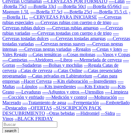
Cervezas Ucranianas
---CERVEZAS POR FORMATO
----Latas
---
-Botella 75cl
----Botella 33cl
----Botella 50cl
----Botella 65/66cl
----
Magnum 1.5L
----Botella 37.5cl
----Botella 25cl
----Botella 35.5 cl.
-
---Botella 1L.
---CERVEZAS PARA INICIARSE
----Cervezas
rubias especiales
----Cervezas rubias con cuerpo o de trigo
----
Cervezas rubias dulces
----Cervezas rubias amargas
----Cervezas
rubias variadas
----Cervezas tostadas con cuerpo o de trigo
----
Cervezas tostadas dulces
----Cervezas tostadas amargas
----Cervezas
tostadas variadas
----Cervezas negras suaves
----Cervezas negras
intensas
----Cervezas negras variadas
--Regalos
---Cestas y lotes
---
Vales Regalo
---Cajas temáticas
---Cosas molonas
----Vasos y Copas
----Camisetas
----Abridores
----Libros
----Mermelada de cerveza
----
Gorras
----Sudaderas
----Bolsas y mochilas
---Regala Catas de
cerveza
--Catas de cerveza
---Catas Online
---Catas presenciales
programadas
---Catas privadas en Labirratorium
---Catas para
empresas
--Hacer Cerveza
---Kits elaboración
---Ingredientes
----
Maltas
----Lúpulos
----Kits ingredientes
-----Kits Extracto
-----Kits
Grano
----Levaduras
----Adjuntos y otros
---Utensilios
----Limpieza
----Cocción y enfriado
----Medición y control
----Molturación
----
Macerado
----Tratamiento de agua
----Fermentación
----Embotellado
--Destacados
--OFERTAS
--SUSCRIPCIÓN PACK
DESCUBRIMIENTO
--Otras bebidas
---Hidromiel
---Sidra
---
Vinos
--BLACK FRIDAY
search