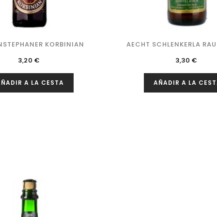
NSTEPHANER KORBINIAN
AECHT SCHLENKERLA RAUC
Precio
Precio
3,20 €
3,30 €
ÑADIR A LA CESTA
AÑADIR A LA CES