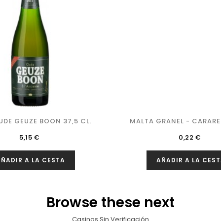
DE GEUZE BOON 37,5 CL.
MALTA GRANEL - CARARED
Precio
Precio
5,15 €
0,22 €
ÑADIR A LA CESTA
AÑADIR A LA CES
Browse these next
Casinos Sin Verificación