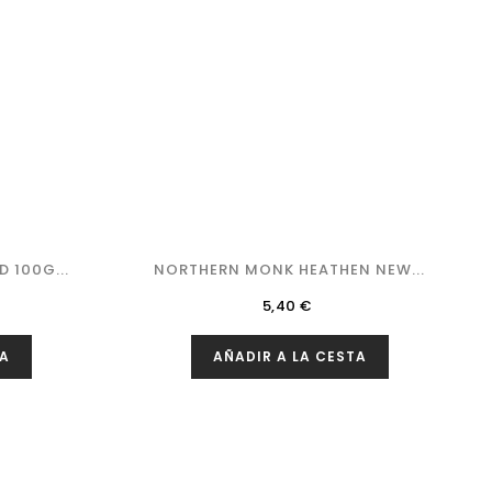
 100G...
NORTHERN MONK HEATHEN NEW...
Precio
5,40 €
TA
AÑADIR A LA CESTA