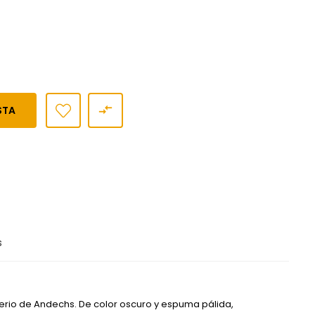

STA
s
rio de Andechs. De color oscuro y espuma pálida,