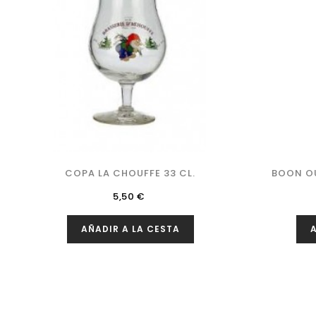
COPA LA CHOUFFE 33 CL.
BOON OU
Precio
5,50 €
AÑADIR A LA CESTA
A