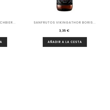
HBIER...
SANFRUTOS VIKINGATHOR BORIS...
Precio
3,35 €
TA
AÑADIR A LA CESTA