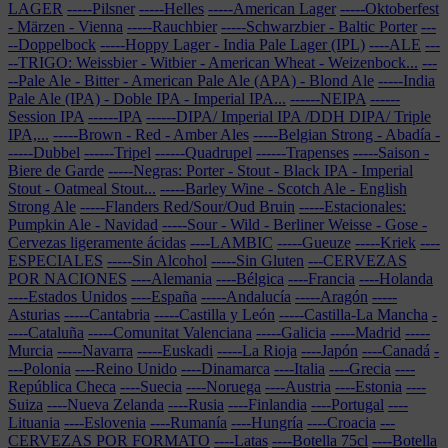
LAGER
-----Pilsner
-----Helles
-----American Lager
-----Oktoberfest
- Märzen - Vienna
-----Rauchbier
-----Schwarzbier - Baltic Porter
---
--Doppelbock
-----Hoppy Lager - India Pale Lager (IPL)
----ALE
---
--TRIGO: Weissbier - Witbier - American Wheat - Weizenbock...
---
--Pale Ale - Bitter - American Pale Ale (APA) - Blond Ale
-----India
Pale Ale (IPA) - Doble IPA - Imperial IPA...
------NEIPA
------
Session IPA
------IPA
------DIPA/ Imperial IPA /DDH DIPA/ Triple
IPA,...
-----Brown - Red - Amber Ales
-----Belgian Strong - Abadía
-
-----Dubbel
------Tripel
------Quadrupel
------Trapenses
-----Saison -
Biere de Garde
-----Negras: Porter - Stout - Black IPA - Imperial
Stout - Oatmeal Stout...
-----Barley Wine - Scotch Ale - English
Strong Ale
-----Flanders Red/Sour/Oud Bruin
-----Estacionales:
Pumpkin Ale - Navidad
-----Sour - Wild - Berliner Weisse - Gose -
Cervezas ligeramente ácidas
----LAMBIC
-----Gueuze
-----Kriek
----
ESPECIALES
-----Sin Alcohol
-----Sin Gluten
---CERVEZAS
POR NACIONES
----Alemania
----Bélgica
----Francia
----Holanda
----Estados Unidos
----España
-----Andalucía
-----Aragón
-----
Asturias
-----Cantabria
-----Castilla y León
-----Castilla-La Mancha
-
----Cataluña
-----Comunitat Valenciana
-----Galicia
-----Madrid
-----
Murcia
-----Navarra
-----Euskadi
-----La Rioja
----Japón
----Canadá
-
---Polonia
----Reino Unido
----Dinamarca
----Italia
----Grecia
----
República Checa
----Suecia
----Noruega
----Austria
----Estonia
----
Suiza
----Nueva Zelanda
----Rusia
----Finlandia
----Portugal
----
Lituania
----Eslovenia
----Rumanía
----Hungría
----Croacia
---
CERVEZAS POR FORMATO
----Latas
----Botella 75cl
----Botella