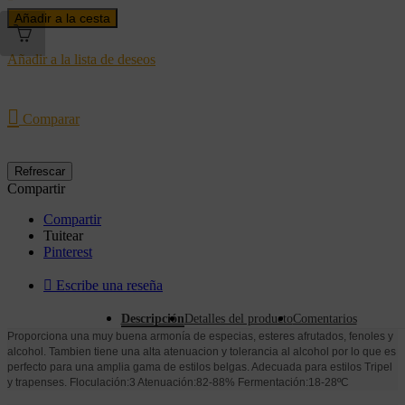
Añadir a la cesta
Añadir a la lista de deseos

Comparar
Compartir
Compartir
Tuitear
Pinterest

Escribe una reseña
Descripción
Detalles del producto
Comentarios
Proporciona una muy buena armonía de especias, esteres afrutados, fenoles y
alcohol. Tambien tiene una alta atenuacion y tolerancia al alcohol por lo que es
perfecto para una amplia gama de estilos belgas. Adecuada para estilos Tripel
y trapenses. Floculación:3 Atenuación:82-88% Fermentación:18-28ºC