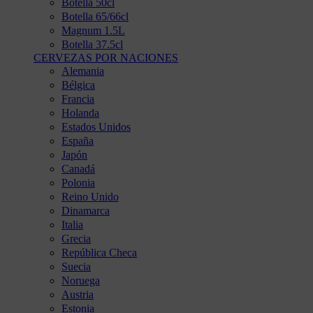
Botella 50cl
Botella 65/66cl
Magnum 1.5L
Botella 37.5cl
CERVEZAS POR NACIONES
Alemania
Bélgica
Francia
Holanda
Estados Unidos
España
Japón
Canadá
Polonia
Reino Unido
Dinamarca
Italia
Grecia
República Checa
Suecia
Noruega
Austria
Estonia