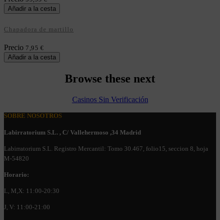
Añadir a la cesta
Chapadora de martillo
Precio
7,95 €
Añadir a la cesta
Browse these next
Casinos Sin Verificación
SOBRE NOSOTROS
Labirratorium S.L. , C/ Vallehermoso ,34 Madrid
Labirratorium S.L. Registro Mercantil: Tomo 30.467, folio15, seccion 8, hoja
M-54820
Horario:
L, M,X: 11:00-20:30
J, V: 11:00-21:00