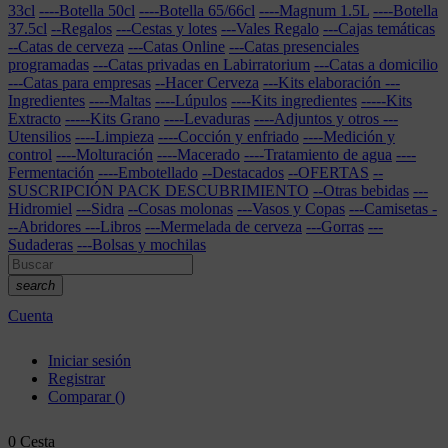
33cl
----Botella 50cl
----Botella 65/66cl
----Magnum 1.5L
----Botella
37.5cl
--Regalos
---Cestas y lotes
---Vales Regalo
---Cajas temáticas
--Catas de cerveza
---Catas Online
---Catas presenciales
programadas
---Catas privadas en Labirratorium
---Catas a domicilio
---Catas para empresas
--Hacer Cerveza
---Kits elaboración
---
Ingredientes
----Maltas
----Lúpulos
----Kits ingredientes
-----Kits
Extracto
-----Kits Grano
----Levaduras
----Adjuntos y otros
---
Utensilios
----Limpieza
----Cocción y enfriado
----Medición y
control
----Molturación
----Macerado
----Tratamiento de agua
----
Fermentación
----Embotellado
--Destacados
--OFERTAS
--
SUSCRIPCIÓN PACK DESCUBRIMIENTO
--Otras bebidas
---
Hidromiel
---Sidra
--Cosas molonas
---Vasos y Copas
---Camisetas
-
--Abridores
---Libros
---Mermelada de cerveza
---Gorras
---
Sudaderas
---Bolsas y mochilas
search
Cuenta
Iniciar sesión
Registrar
Comparar
(
)
0
Cesta