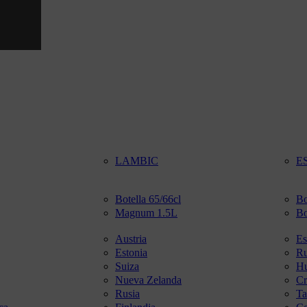
LAMBIC
E
Botella 65/66cl
Bo
Magnum 1.5L
Bo
Austria
Es
Estonia
R
Suiza
Hu
Nueva Zelanda
Cr
Rusia
Ta