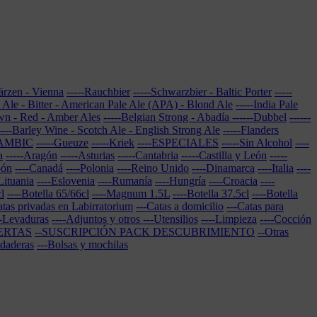
Märzen - Vienna
-----Rauchbier
-----Schwarzbier - Baltic Porter
-----
e Ale - Bitter - American Pale Ale (APA) - Blond Ale
-----India Pale
own - Red - Amber Ales
-----Belgian Strong - Abadía
------Dubbel
------
----Barley Wine - Scotch Ale - English Strong Ale
-----Flanders
LAMBIC
-----Gueuze
-----Kriek
----ESPECIALES
-----Sin Alcohol
----
a
-----Aragón
-----Asturias
-----Cantabria
-----Castilla y León
-----
pón
----Canadá
----Polonia
----Reino Unido
----Dinamarca
----Italia
----
Lituania
----Eslovenia
----Rumanía
----Hungría
----Croacia
----
l
----Botella 65/66cl
----Magnum 1.5L
----Botella 37.5cl
----Botella
atas privadas en Labirratorium
---Catas a domicilio
---Catas para
--Levaduras
----Adjuntos y otros
---Utensilios
----Limpieza
----Cocción
ERTAS
--SUSCRIPCIÓN PACK DESCUBRIMIENTO
--Otras
udaderas
---Bolsas y mochilas