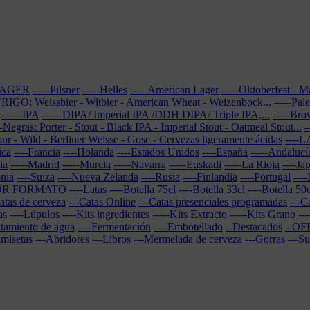
-LAGER
-----Pilsner
-----Helles
-----American Lager
-----Oktoberfest - 
-TRIGO: Weissbier - Witbier - American Wheat - Weizenbock...
-----Pal
------IPA
------DIPA/ Imperial IPA /DDH DIPA/ Triple IPA,...
-----Br
--Negras: Porter - Stout - Black IPA - Imperial Stout - Oatmeal Stout...
-
our - Wild - Berliner Weisse - Gose - Cervezas ligeramente ácidas
----
ica
----Francia
----Holanda
----Estados Unidos
----España
-----Andalucí
ia
-----Madrid
-----Murcia
-----Navarra
-----Euskadi
-----La Rioja
----Ja
onia
----Suiza
----Nueva Zelanda
----Rusia
----Finlandia
----Portugal
----
POR FORMATO
----Latas
----Botella 75cl
----Botella 33cl
----Botella 50c
atas de cerveza
---Catas Online
---Catas presenciales programadas
---C
as
----Lúpulos
----Kits ingredientes
-----Kits Extracto
-----Kits Grano
--
atamiento de agua
----Fermentación
----Embotellado
--Destacados
--OF
amisetas
---Abridores
---Libros
---Mermelada de cerveza
---Gorras
---S