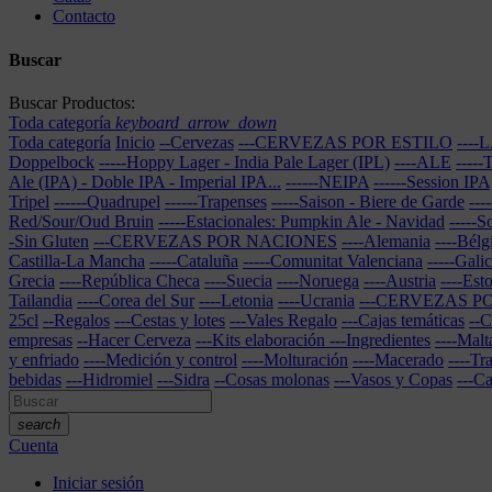
Contacto
Buscar
Buscar Productos:
Toda categoría
keyboard_arrow_down
Toda categoría
Inicio
--Cervezas
---CERVEZAS POR ESTILO
---
Doppelbock
-----Hoppy Lager - India Pale Lager (IPL)
----ALE
----
Ale (IPA) - Doble IPA - Imperial IPA...
------NEIPA
------Session IPA
Tripel
------Quadrupel
------Trapenses
-----Saison - Biere de Garde
---
Red/Sour/Oud Bruin
-----Estacionales: Pumpkin Ale - Navidad
-----S
-Sin Gluten
---CERVEZAS POR NACIONES
----Alemania
----Bélg
Castilla-La Mancha
-----Cataluña
-----Comunitat Valenciana
-----Galic
Grecia
----República Checa
----Suecia
----Noruega
----Austria
----Est
Tailandia
----Corea del Sur
----Letonia
----Ucrania
---CERVEZAS 
25cl
--Regalos
---Cestas y lotes
---Vales Regalo
---Cajas temáticas
--C
empresas
--Hacer Cerveza
---Kits elaboración
---Ingredientes
----Malt
y enfriado
----Medición y control
----Molturación
----Macerado
----Tr
bebidas
---Hidromiel
---Sidra
--Cosas molonas
---Vasos y Copas
---C
search
Cuenta
Iniciar sesión