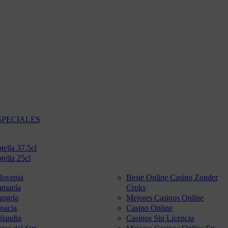
SPECIALES
tella 37.5cl
tella 25cl
lovenia
Beste Online Casino Zonder
umanía
Cruks
ngría
Mejores Casinos Online
oacia
Casino Online
ilandia
Casinos Sin Licencia