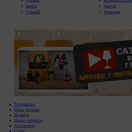
España
República Che
Japón
Suecia
Canadá
Noruega
Novedades
Otras bebidas
Regalos
Hacer cervezas
Accesorios
Catas