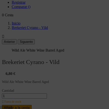
Registrar
Comparar
(
)
0
Cesta
Inicio
Brekeriet Cyrano - Vild

Anterior
Siguiente
Wild Ale White Wine Barrel Aged
Brekeriet Cyrano - Vild
6,80 €
Wild Ale White Wine Barrel Aged
Cantidad

Fuera de stock
Añadir a la cesta