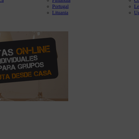
ca
Finlandia
Co
Portugal
Le
Lituania
Uc