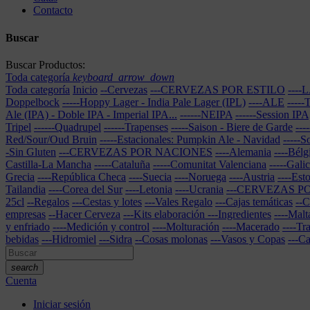
Contacto
Buscar
Buscar Productos:
Toda categoría
keyboard_arrow_down
Toda categoría
Inicio
--Cervezas
---CERVEZAS POR ESTILO
---
Doppelbock
-----Hoppy Lager - India Pale Lager (IPL)
----ALE
----
Ale (IPA) - Doble IPA - Imperial IPA...
------NEIPA
------Session IPA
Tripel
------Quadrupel
------Trapenses
-----Saison - Biere de Garde
---
Red/Sour/Oud Bruin
-----Estacionales: Pumpkin Ale - Navidad
-----S
-Sin Gluten
---CERVEZAS POR NACIONES
----Alemania
----Bélg
Castilla-La Mancha
-----Cataluña
-----Comunitat Valenciana
-----Galic
Grecia
----República Checa
----Suecia
----Noruega
----Austria
----Est
Tailandia
----Corea del Sur
----Letonia
----Ucrania
---CERVEZAS 
25cl
--Regalos
---Cestas y lotes
---Vales Regalo
---Cajas temáticas
--C
empresas
--Hacer Cerveza
---Kits elaboración
---Ingredientes
----Malt
y enfriado
----Medición y control
----Molturación
----Macerado
----Tr
bebidas
---Hidromiel
---Sidra
--Cosas molonas
---Vasos y Copas
---C
search
Cuenta
Iniciar sesión