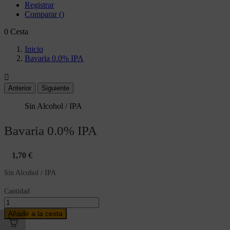
Registrar
Comparar
(
)
0
Cesta
Inicio
Bavaria 0.0% IPA

Anterior
Siguiente
Sin Alcohol / IPA
Bavaria 0.0% IPA
1,70 €
Sin Alcohol / IPA
Cantidad
Añadir a la cesta