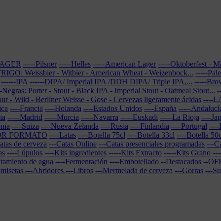
-LAGER
-----Pilsner
-----Helles
-----American Lager
-----Oktoberfest - 
-TRIGO: Weissbier - Witbier - American Wheat - Weizenbock...
-----Pal
------IPA
------DIPA/ Imperial IPA /DDH DIPA/ Triple IPA,...
-----Br
--Negras: Porter - Stout - Black IPA - Imperial Stout - Oatmeal Stout...
-
our - Wild - Berliner Weisse - Gose - Cervezas ligeramente ácidas
----
ica
----Francia
----Holanda
----Estados Unidos
----España
-----Andalucí
ia
-----Madrid
-----Murcia
-----Navarra
-----Euskadi
-----La Rioja
----Ja
onia
----Suiza
----Nueva Zelanda
----Rusia
----Finlandia
----Portugal
----
POR FORMATO
----Latas
----Botella 75cl
----Botella 33cl
----Botella 50c
atas de cerveza
---Catas Online
---Catas presenciales programadas
---C
as
----Lúpulos
----Kits ingredientes
-----Kits Extracto
-----Kits Grano
--
atamiento de agua
----Fermentación
----Embotellado
--Destacados
--OF
amisetas
---Abridores
---Libros
---Mermelada de cerveza
---Gorras
---S