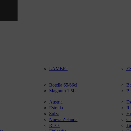
LAMBIC
E
Botella 65/66cl
Bo
Magnum 1.5L
Bo
Austria
Es
Estonia
R
Suiza
Hu
Nueva Zelanda
Cr
Rusia
Ta