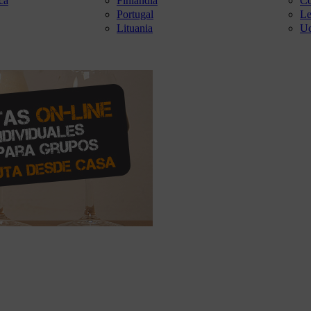
ca
Finlandia
Co
Portugal
Le
Lituania
Uc