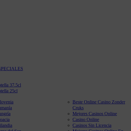
SPECIALES
tella 37.5cl
tella 25cl
lovenia
Beste Online Casino Zonder
umanía
Cruks
ngría
Mejores Casinos Online
oacia
Casino Online
ilandia
Casinos Sin Licencia