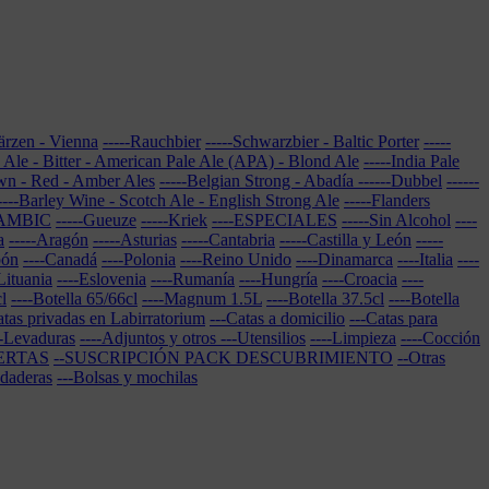
Märzen - Vienna
-----Rauchbier
-----Schwarzbier - Baltic Porter
-----
e Ale - Bitter - American Pale Ale (APA) - Blond Ale
-----India Pale
own - Red - Amber Ales
-----Belgian Strong - Abadía
------Dubbel
------
----Barley Wine - Scotch Ale - English Strong Ale
-----Flanders
LAMBIC
-----Gueuze
-----Kriek
----ESPECIALES
-----Sin Alcohol
----
a
-----Aragón
-----Asturias
-----Cantabria
-----Castilla y León
-----
pón
----Canadá
----Polonia
----Reino Unido
----Dinamarca
----Italia
----
Lituania
----Eslovenia
----Rumanía
----Hungría
----Croacia
----
l
----Botella 65/66cl
----Magnum 1.5L
----Botella 37.5cl
----Botella
atas privadas en Labirratorium
---Catas a domicilio
---Catas para
--Levaduras
----Adjuntos y otros
---Utensilios
----Limpieza
----Cocción
ERTAS
--SUSCRIPCIÓN PACK DESCUBRIMIENTO
--Otras
udaderas
---Bolsas y mochilas