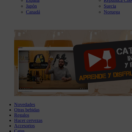
España
República Che
Japón
Suecia
Canadá
Noruega
Novedades
Otras bebidas
Regalos
Hacer cervezas
Accesorios
Catas