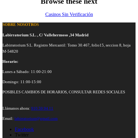
Browse these next
Casinos Sin Verificación
SOBRE NOSOTROS
Labirratorium S.L. , C/ Vallehermoso ,34 Madrid
Labirratorium S.L. Registro Mercantil: Tomo 30.467, folio15, seccion 8, hoja
M-54820
Horario:
Lunes a Sábado: 11:00-21:00
Domingo: 11:00-15:00
POSIBLES CAMBIOS DE HORARIOS, CONSULTAR REDES SOCIALES
Llámanos ahora:
910 59 94 11
Email:
labirratorium@gmail.com
Facebook
Twitter