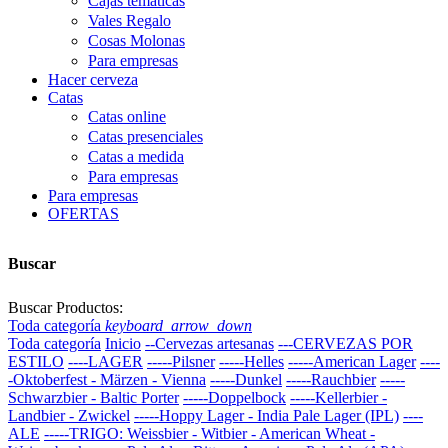
Cajas temáticas
Vales Regalo
Cosas Molonas
Para empresas
Hacer cerveza
Catas
Catas online
Catas presenciales
Catas a medida
Para empresas
Para empresas
OFERTAS
Buscar
Buscar Productos:
Toda categoría
keyboard_arrow_down
Toda categoría
Inicio
--Cervezas artesanas
---CERVEZAS POR
ESTILO
----LAGER
-----Pilsner
-----Helles
-----American Lager
----
-Oktoberfest - Märzen - Vienna
-----Dunkel
-----Rauchbier
-----
Schwarzbier - Baltic Porter
-----Doppelbock
-----Kellerbier -
Landbier - Zwickel
-----Hoppy Lager - India Pale Lager (IPL)
----
ALE
-----TRIGO: Weissbier - Witbier - American Wheat -