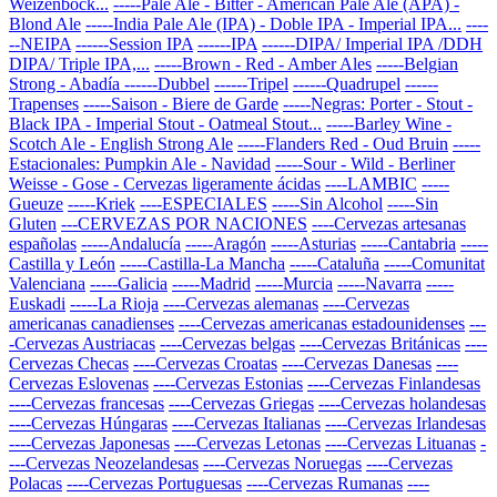
Weizenbock...
-----Pale Ale - Bitter - American Pale Ale (APA) -
Blond Ale
-----India Pale Ale (IPA) - Doble IPA - Imperial IPA...
----
--NEIPA
------Session IPA
------IPA
------DIPA/ Imperial IPA /DDH
DIPA/ Triple IPA,...
-----Brown - Red - Amber Ales
-----Belgian
Strong - Abadía
------Dubbel
------Tripel
------Quadrupel
------
Trapenses
-----Saison - Biere de Garde
-----Negras: Porter - Stout -
Black IPA - Imperial Stout - Oatmeal Stout...
-----Barley Wine -
Scotch Ale - English Strong Ale
-----Flanders Red - Oud Bruin
-----
Estacionales: Pumpkin Ale - Navidad
-----Sour - Wild - Berliner
Weisse - Gose - Cervezas ligeramente ácidas
----LAMBIC
-----
Gueuze
-----Kriek
----ESPECIALES
-----Sin Alcohol
-----Sin
Gluten
---CERVEZAS POR NACIONES
----Cervezas artesanas
españolas
-----Andalucía
-----Aragón
-----Asturias
-----Cantabria
-----
Castilla y León
-----Castilla-La Mancha
-----Cataluña
-----Comunitat
Valenciana
-----Galicia
-----Madrid
-----Murcia
-----Navarra
-----
Euskadi
-----La Rioja
----Cervezas alemanas
----Cervezas
americanas canadienses
----Cervezas americanas estadounidenses
---
-Cervezas Austriacas
----Cervezas belgas
----Cervezas Británicas
----
Cervezas Checas
----Cervezas Croatas
----Cervezas Danesas
----
Cervezas Eslovenas
----Cervezas Estonias
----Cervezas Finlandesas
----Cervezas francesas
----Cervezas Griegas
----Cervezas holandesas
----Cervezas Húngaras
----Cervezas Italianas
----Cervezas Irlandesas
----Cervezas Japonesas
----Cervezas Letonas
----Cervezas Lituanas
-
---Cervezas Neozelandesas
----Cervezas Noruegas
----Cervezas
Polacas
----Cervezas Portuguesas
----Cervezas Rumanas
----