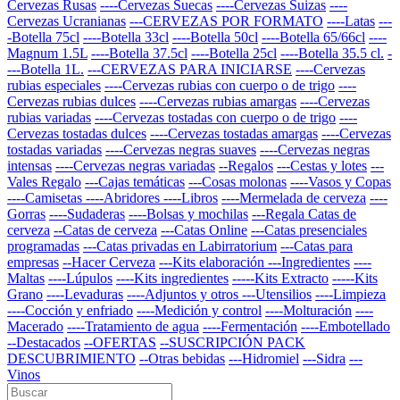
Cervezas Rusas
----Cervezas Suecas
----Cervezas Suizas
----
Cervezas Ucranianas
---CERVEZAS POR FORMATO
----Latas
---
-Botella 75cl
----Botella 33cl
----Botella 50cl
----Botella 65/66cl
----
Magnum 1.5L
----Botella 37.5cl
----Botella 25cl
----Botella 35.5 cl.
-
---Botella 1L.
---CERVEZAS PARA INICIARSE
----Cervezas
rubias especiales
----Cervezas rubias con cuerpo o de trigo
----
Cervezas rubias dulces
----Cervezas rubias amargas
----Cervezas
rubias variadas
----Cervezas tostadas con cuerpo o de trigo
----
Cervezas tostadas dulces
----Cervezas tostadas amargas
----Cervezas
tostadas variadas
----Cervezas negras suaves
----Cervezas negras
intensas
----Cervezas negras variadas
--Regalos
---Cestas y lotes
---
Vales Regalo
---Cajas temáticas
---Cosas molonas
----Vasos y Copas
----Camisetas
----Abridores
----Libros
----Mermelada de cerveza
----
Gorras
----Sudaderas
----Bolsas y mochilas
---Regala Catas de
cerveza
--Catas de cerveza
---Catas Online
---Catas presenciales
programadas
---Catas privadas en Labirratorium
---Catas para
empresas
--Hacer Cerveza
---Kits elaboración
---Ingredientes
----
Maltas
----Lúpulos
----Kits ingredientes
-----Kits Extracto
-----Kits
Grano
----Levaduras
----Adjuntos y otros
---Utensilios
----Limpieza
----Cocción y enfriado
----Medición y control
----Molturación
----
Macerado
----Tratamiento de agua
----Fermentación
----Embotellado
--Destacados
--OFERTAS
--SUSCRIPCIÓN PACK
DESCUBRIMIENTO
--Otras bebidas
---Hidromiel
---Sidra
---
Vinos