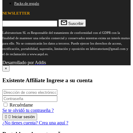
Packs de regalo
NEWSLETTER
Suscribir
Labirratorium SL es Responsable del tratamiento de conformidad con el GDPR con la
finalidad de mantener una relación comercial y conservados mientras exista un interés mutuo
para ello. No se comunicarán los datos a terceros. Puede ejercer los derechos de acceso,
rectificación, portabilidad, supresión, limitación y oposición en
labirratorium@gmail.com
y
el de reclamación a www.aepd.es.
Desarrollado por
Addis
×
Existente Affiliate
Ingrese a su cuenta
Recuérdame
Se te olvidó tu contraseña ?


Iniciar sesión
¿No tienes cuenta? Crea una aquí ?