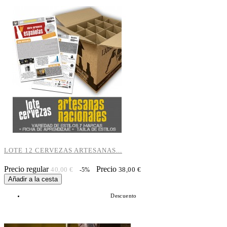
LOTE 12 CERVEZAS ARTESANAS...
Precio regular
Precio
40,00 €
38,00 €
-5%
Añadir a la cesta
Descuento