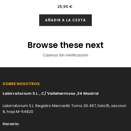
Precio
25,95 €
AÑADIR A LA CESTA
Browse these next
Casinos Sin Verificación
SOBRE NOSOTROS
Labirratorium S.L. , C/ Vallehermoso ,34 Madrid
Labirratorium S.L. Registro Mercantil: Tomo 30.467, folio15, seccion
8, hoja M-54820
Horario: