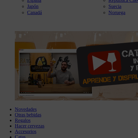
España
República Che
Japón
Suecia
Canadá
Noruega
Novedades
Otras bebidas
Regalos
Hacer cervezas
Accesorios
Catas