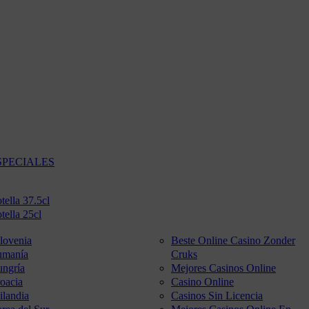
SPECIALES
tella 37.5cl
tella 25cl
lovenia
Beste Online Casino Zonder
umanía
Cruks
ngría
Mejores Casinos Online
oacia
Casino Online
ilandia
Casinos Sin Licencia