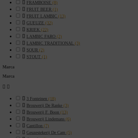

FRAMBOISE
(8)

FRUIT BEER
(1)

FRUIT LAMBIC
(13)

GUEUZE
(32)

KRIEK
(22)

LAMBIC FARO
(2)

LAMBIC TRADITIONAL
(3)

SOUR
(2)

STOUT
(1)
Marca
Marca



3 Fonteinen
(18)

Brouwerij De Ranke
(3)

Brouwerij F. Boon
(13)

Brouwerij Lindemans
(6)

Cantillon
(7)

Geuzestekerij De Cam
(5)