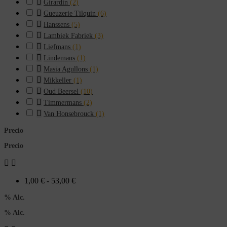

Girardin
(2)

Gueuzerie Tilquin
(6)

Hanssens
(5)

Lambiek Fabriek
(3)

Liefmans
(1)

Lindemans
(1)

Masia Agullons
(1)

Mikkeller
(1)

Oud Beersel
(10)

Timmermans
(2)

Van Honsebrouck
(1)
Precio
Precio


1,00 € - 53,00 €
% Alc.
% Alc.