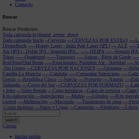
Contacto
Buscar
Buscar Productos:
Toda categoría
keyboard_arrow_down
Toda categoría
Inicio
--Cervezas
---CERVEZAS POR ESTILO
---
Doppelbock
-----Hoppy Lager - India Pale Lager (IPL)
----ALE
----
Ale (IPA) - Doble IPA - Imperial IPA...
------NEIPA
------Session IPA
Tripel
------Quadrupel
------Trapenses
-----Saison - Biere de Garde
---
Red/Sour/Oud Bruin
-----Estacionales: Pumpkin Ale - Navidad
-----S
-Sin Gluten
---CERVEZAS POR NACIONES
----Alemania
----Bélg
Castilla-La Mancha
-----Cataluña
-----Comunitat Valenciana
-----Galic
Grecia
----República Checa
----Suecia
----Noruega
----Austria
----Est
Tailandia
----Corea del Sur
---CERVEZAS POR FORMATO
----Lat
y lotes
---Vales Regalo
---Cajas temáticas
--Catas de cerveza
---Catas
Kits elaboración
---Ingredientes
----Maltas
----Lúpulos
----Kits ingred
control
----Molturación
----Macerado
----Tratamiento de agua
----Fer
-Cosas molonas
---Vasos y Copas
---Camisetas
---Abridores
---Libros
search
Cuenta
Iniciar sesión