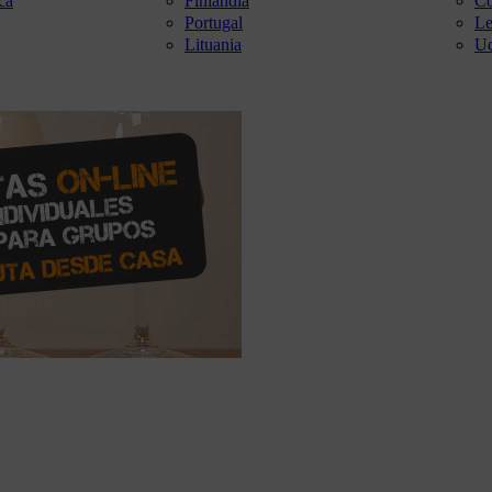
ca
Finlandia
Co
Portugal
Le
Lituania
Uc