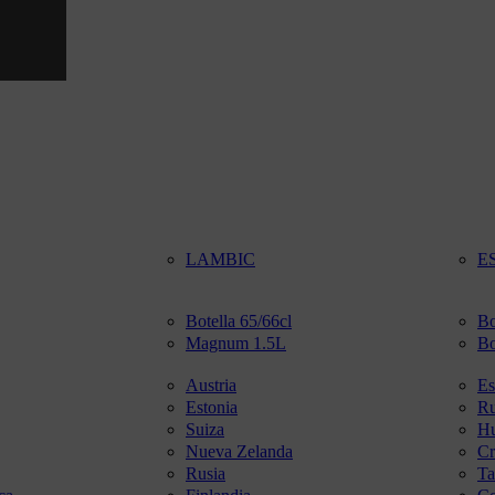
LAMBIC
E
Botella 65/66cl
Bo
Magnum 1.5L
Bo
Austria
Es
Estonia
R
Suiza
Hu
Nueva Zelanda
Cr
Rusia
Ta