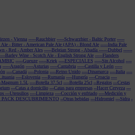
Märzen - Vienna
-----Rauchbier
-----Schwarzbier - Baltic Porter
-----
e Ale - Bitter - American Pale Ale (APA) - Blond Ale
-----India Pale
own - Red - Amber Ales
-----Belgian Strong - Abadía
------Dubbel
------
----Barley Wine - Scotch Ale - English Strong Ale
-----Flanders
LAMBIC
-----Gueuze
-----Kriek
----ESPECIALES
-----Sin Alcohol
----
a
-----Aragón
-----Asturias
-----Cantabria
-----Castilla y León
-----
pón
----Canadá
----Polonia
----Reino Unido
----Dinamarca
----Italia
----
Lituania
----Eslovenia
----Rumanía
----Hungría
----Croacia
----
--Magnum 1.5L
----Botella 37.5cl
----Botella 25cl
--Regalos
---Cestas
torium
---Catas a domicilio
---Catas para empresas
--Hacer Cerveza
---
ros
---Utensilios
----Limpieza
----Cocción y enfriado
----Medición y
N PACK DESCUBRIMIENTO
--Otras bebidas
---Hidromiel
---Sidra
-