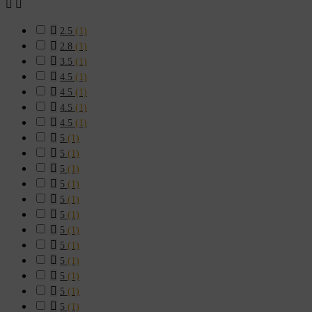



2.5
(1)

2.8
(1)

3.5
(1)

4.5
(1)

4.5
(1)

4.5
(1)

4.5
(1)

5
(1)

5
(1)

5
(1)

5
(1)

5
(1)

5
(1)

5
(1)

5
(1)

5
(1)

5
(1)

5
(1)

5
(1)