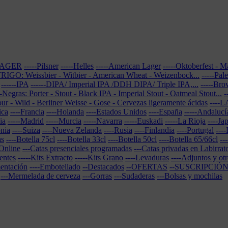
-LAGER
-----Pilsner
-----Helles
-----American Lager
-----Oktoberfest - 
-TRIGO: Weissbier - Witbier - American Wheat - Weizenbock...
-----Pal
------IPA
------DIPA/ Imperial IPA /DDH DIPA/ Triple IPA,...
-----Br
--Negras: Porter - Stout - Black IPA - Imperial Stout - Oatmeal Stout...
-
our - Wild - Berliner Weisse - Gose - Cervezas ligeramente ácidas
----
ica
----Francia
----Holanda
----Estados Unidos
----España
-----Andalucí
ia
-----Madrid
-----Murcia
-----Navarra
-----Euskadi
-----La Rioja
----Ja
onia
----Suiza
----Nueva Zelanda
----Rusia
----Finlandia
----Portugal
----
as
----Botella 75cl
----Botella 33cl
----Botella 50cl
----Botella 65/66cl
--
 Online
---Catas presenciales programadas
---Catas privadas en Labirra
ientes
-----Kits Extracto
-----Kits Grano
----Levaduras
----Adjuntos y ot
mentación
----Embotellado
--Destacados
--OFERTAS
--SUSCRIPCIÓ
---Mermelada de cerveza
---Gorras
---Sudaderas
---Bolsas y mochilas