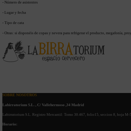
- Número de asistentes
- Lugar y fecha
- Tipo de cata
- Otras: si disponéis de copas y nevera para refrigerar el producto, megafonía, proy
SOBRE NOSOTROS
Labirratorium S.L. , C/ Vallehermoso ,34 Madrid
Labirratorium S.L. Registro Mercantil: Tomo 30.467, folio15, seccion 8, hoja M
Horario: