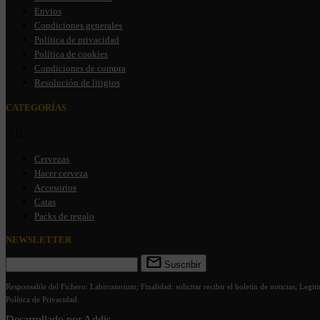
Envios
Condiciones generales
Política de privacidad
Política de cookies
Condiciones de compra
Resolución de litigios
CATEGORÍAS


Cervezas
Hacer cerveza
Accesorios
Catas
Packs de regalo
NEWSLETTER
Suscribir
Responsable del Fichero: Labirratorium; Finalidad: solicitar recibir el boletín de noticias; Leg
Política de Privacidad.
Desarrollado por
Addis