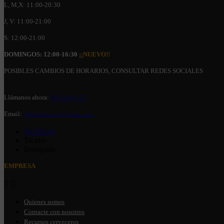
L, M,X: 11:00-20:30
J, V: 11:00-21:00
S: 12:00-21:00
DOMINGOS: 12:00-16:30
¡¡NUEVO!!
POSIBLES CAMBIOS DE HORARIOS, CONSULTAR REDES SOCIALES
Llámanos ahora:
910 59 94 11
Email:
labirratorium@gmail.com
Facebook
Twitter
Instagram
EMPRESA


Quienes somos
Contacte con nosotros
Recursos cerveceros