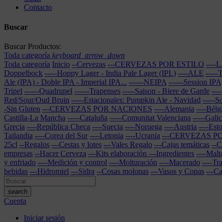
Contacto
Buscar
Buscar Productos:
Toda categoría
keyboard_arrow_down
Toda categoría
Inicio
--Cervezas
---CERVEZAS POR ESTILO
---
Doppelbock
-----Hoppy Lager - India Pale Lager (IPL)
----ALE
----
Ale (IPA) - Doble IPA - Imperial IPA...
------NEIPA
------Session IPA
Tripel
------Quadrupel
------Trapenses
-----Saison - Biere de Garde
---
Red/Sour/Oud Bruin
-----Estacionales: Pumpkin Ale - Navidad
-----S
-Sin Gluten
---CERVEZAS POR NACIONES
----Alemania
----Bélg
Castilla-La Mancha
-----Cataluña
-----Comunitat Valenciana
-----Galic
Grecia
----República Checa
----Suecia
----Noruega
----Austria
----Est
Tailandia
----Corea del Sur
----Letonia
----Ucrania
---CERVEZAS 
25cl
--Regalos
---Cestas y lotes
---Vales Regalo
---Cajas temáticas
--C
empresas
--Hacer Cerveza
---Kits elaboración
---Ingredientes
----Malt
y enfriado
----Medición y control
----Molturación
----Macerado
----Tr
bebidas
---Hidromiel
---Sidra
--Cosas molonas
---Vasos y Copas
---C
search
Cuenta
Iniciar sesión