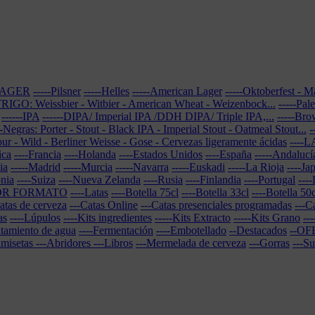
-LAGER
-----Pilsner
-----Helles
-----American Lager
-----Oktoberfest - 
-TRIGO: Weissbier - Witbier - American Wheat - Weizenbock...
-----Pal
------IPA
------DIPA/ Imperial IPA /DDH DIPA/ Triple IPA,...
-----Br
--Negras: Porter - Stout - Black IPA - Imperial Stout - Oatmeal Stout...
-
our - Wild - Berliner Weisse - Gose - Cervezas ligeramente ácidas
----
ica
----Francia
----Holanda
----Estados Unidos
----España
-----Andalucí
ia
-----Madrid
-----Murcia
-----Navarra
-----Euskadi
-----La Rioja
----Ja
onia
----Suiza
----Nueva Zelanda
----Rusia
----Finlandia
----Portugal
----
POR FORMATO
----Latas
----Botella 75cl
----Botella 33cl
----Botella 50c
atas de cerveza
---Catas Online
---Catas presenciales programadas
---C
as
----Lúpulos
----Kits ingredientes
-----Kits Extracto
-----Kits Grano
--
atamiento de agua
----Fermentación
----Embotellado
--Destacados
--OF
amisetas
---Abridores
---Libros
---Mermelada de cerveza
---Gorras
---S