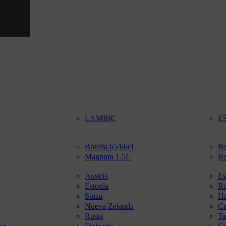
LAMBIC
E
Botella 65/66cl
Bo
Magnum 1.5L
Bo
Austria
Es
Estonia
R
Suiza
Hu
Nueva Zelanda
Cr
Rusia
Ta