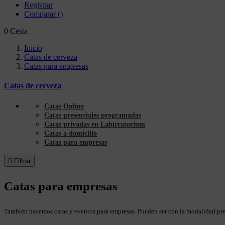
Registrar
Comparar
(
)
0
Cesta
Inicio
Catas de cerveza
Catas para empresas
Catas de cerveza
Catas Online
Catas presenciales programadas
Catas privadas en Labirratorium
Catas a domicilio
Catas para empresas

Filtrar
Catas para empresas
También hacemos catas y eventos para empresas. Pueden ser con la modalidad pre