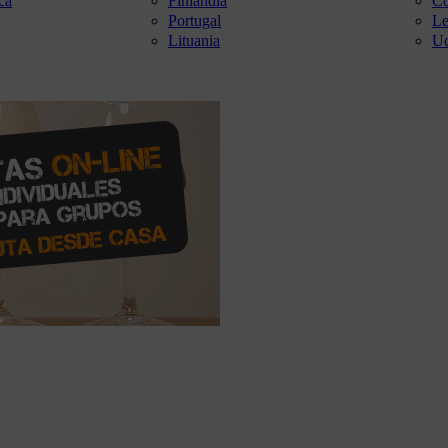
ca
Finlandia
Co
Portugal
Le
Lituania
Uc