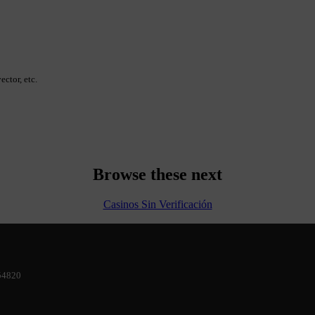
ector, etc.
Browse these next
Casinos Sin Verificación
-54820