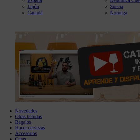
España
República Che
Japón
Suecia
Canadá
Noruega
Novedades
Otras bebidas
Regalos
Hacer cervezas
Accesorios
Catas