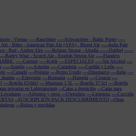
Märzen - Vienna
-----Rauchbier
-----Schwarzbier - Baltic Porter
-----
e Ale - Bitter - American Pale Ale (APA) - Blond Ale
-----India Pale
own - Red - Amber Ales
-----Belgian Strong - Abadía
------Dubbel
------
----Barley Wine - Scotch Ale - English Strong Ale
-----Flanders
LAMBIC
-----Gueuze
-----Kriek
----ESPECIALES
-----Sin Alcohol
----
a
-----Aragón
-----Asturias
-----Cantabria
-----Castilla y León
-----
pón
----Canadá
----Polonia
----Reino Unido
----Dinamarca
----Italia
----
Lituania
----Eslovenia
----Rumanía
----Hungría
----Croacia
----
l
----Botella 65/66cl
----Magnum 1.5L
----Botella 37.5cl
----Botella
atas privadas en Labirratorium
---Catas a domicilio
---Catas para
--Levaduras
----Adjuntos y otros
---Utensilios
----Limpieza
----Cocción
ERTAS
--SUSCRIPCIÓN PACK DESCUBRIMIENTO
--Otras
udaderas
---Bolsas y mochilas