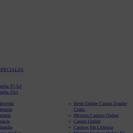
SPECIALES
tella 37.5cl
tella 25cl
lovenia
Beste Online Casino Zonder
umanía
Cruks
ngría
Mejores Casinos Online
oacia
Casino Online
ilandia
Casinos Sin Licencia