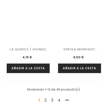
LA QUINCE / GUINEU
ESPIGA MIDNIGHT
VANILLA...
DREAM
Precio
Precio
4,15 €
6,50 €
AÑADIR A LA CESTA
AÑADIR A LA CESTA
Mostrando 1-12 de 45 producto(s)
1
2
3
4