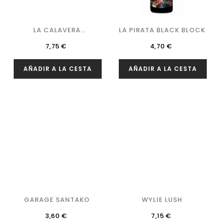
LA CALAVERA
LA PIRATA BLACK BLOCK
BRETTERNITY
Precio
Precio
7,75 €
4,70 €
AÑADIR A LA CESTA
AÑADIR A LA CESTA
GARAGE SANTAKO
WYLIE LUSH
Precio
Precio
3,60 €
7,15 €