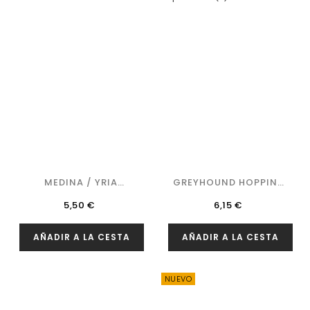
MEDINA / YRIA
GREYHOUND HOPPING
FUTURISME
HOSTILE
Precio
Precio
5,50 €
6,15 €
AÑADIR A LA CESTA
AÑADIR A LA CESTA
NUEVO