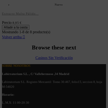
Nuevo
Extracto Malta Pálido...
Precio
8,95 €
Añadir a la cesta
Mostrando 1-8 de 8 producto(s)
Volver arriba

Browse these next
Casinos Sin Verificación
SOBRE NOSOTROS
Labirratorium S.L. , C/ Vallehermoso ,34 Madrid
Labirratorium S.L. Registro Mercantil: Tomo 30.467, folio15, seccion 8, hoja
M-54820
Horario:
L, M,X: 11:00-20:30