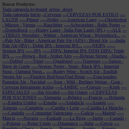
Buscar Productos:
Toda categoría
keyboard_arrow_down
Toda categoría
Inicio
--Cervezas
---CERVEZAS POR ESTILO
----
LAGER
-----Pilsner
-----Helles
-----American Lager
-----Oktoberfest
- Märzen - Vienna
-----Rauchbier
-----Schwarzbier - Baltic Porter
---
--Doppelbock
-----Hoppy Lager - India Pale Lager (IPL)
----ALE
---
--TRIGO: Weissbier - Witbier - American Wheat - Weizenbock...
---
--Pale Ale - Bitter - American Pale Ale (APA) - Blond Ale
-----India
Pale Ale (IPA) - Doble IPA - Imperial IPA...
------NEIPA
------
Session IPA
------IPA
------DIPA/ Imperial IPA /DDH DIPA/ Triple
IPA,...
-----Brown - Red - Amber Ales
-----Belgian Strong - Abadía
-
-----Dubbel
------Tripel
------Quadrupel
------Trapenses
-----Saison -
Biere de Garde
-----Negras: Porter - Stout - Black IPA - Imperial
Stout - Oatmeal Stout...
-----Barley Wine - Scotch Ale - English
Strong Ale
-----Flanders Red/Sour/Oud Bruin
-----Estacionales:
Pumpkin Ale - Navidad
-----Sour - Wild - Berliner Weisse - Gose -
Cervezas ligeramente ácidas
----LAMBIC
-----Gueuze
-----Kriek
----
ESPECIALES
-----Sin Alcohol
-----Sin Gluten
---CERVEZAS
POR NACIONES
----Alemania
----Bélgica
----Francia
----Holanda
----Estados Unidos
----España
-----Andalucía
-----Aragón
-----
Asturias
-----Cantabria
-----Castilla y León
-----Castilla-La Mancha
-
----Cataluña
-----Comunitat Valenciana
-----Galicia
-----Madrid
-----
Murcia
-----Navarra
-----Euskadi
-----La Rioja
----Japón
----Canadá
-
---Polonia
----Reino Unido
----Dinamarca
----Italia
----Grecia
----
República Checa
----Suecia
----Noruega
----Austria
----Estonia
----