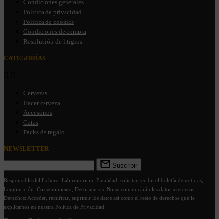
Condiciones generales
Política de privacidad
Política de cookies
Condiciones de compra
Resolución de litigios
CATEGORÍAS


Cervezas
Hacer cerveza
Accesorios
Catas
Packs de regalo
NEWSLETTER
Suscribir
Responsable del Fichero: Labirratorium; Finalidad: solicitar recibir el boletín de noticias;
Legitimación: Consentimiento; Destinatarios: No se comunicarán los datos a terceros;
Derechos: Acceder, rectificar, suprimir los datos así como el resto de derechos que le
explicamos en nuestra Política de Privacidad.