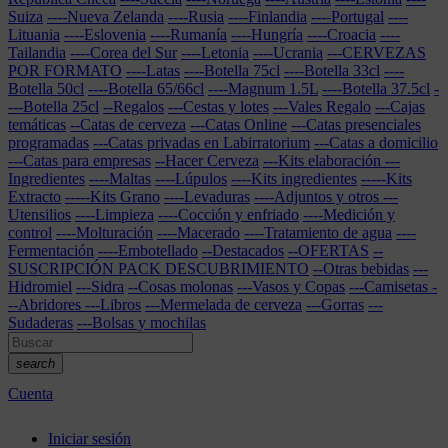
Suiza
----Nueva Zelanda
----Rusia
----Finlandia
----Portugal
----
Lituania
----Eslovenia
----Rumanía
----Hungría
----Croacia
----
Tailandia
----Corea del Sur
----Letonia
----Ucrania
---CERVEZAS
POR FORMATO
----Latas
----Botella 75cl
----Botella 33cl
----
Botella 50cl
----Botella 65/66cl
----Magnum 1.5L
----Botella 37.5cl
-
---Botella 25cl
--Regalos
---Cestas y lotes
---Vales Regalo
---Cajas
temáticas
--Catas de cerveza
---Catas Online
---Catas presenciales
programadas
---Catas privadas en Labirratorium
---Catas a domicilio
---Catas para empresas
--Hacer Cerveza
---Kits elaboración
---
Ingredientes
----Maltas
----Lúpulos
----Kits ingredientes
-----Kits
Extracto
-----Kits Grano
----Levaduras
----Adjuntos y otros
---
Utensilios
----Limpieza
----Cocción y enfriado
----Medición y
control
----Molturación
----Macerado
----Tratamiento de agua
----
Fermentación
----Embotellado
--Destacados
--OFERTAS
--
SUSCRIPCIÓN PACK DESCUBRIMIENTO
--Otras bebidas
---
Hidromiel
---Sidra
--Cosas molonas
---Vasos y Copas
---Camisetas
-
--Abridores
---Libros
---Mermelada de cerveza
---Gorras
---
Sudaderas
---Bolsas y mochilas
search
Cuenta
Iniciar sesión