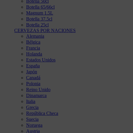
Botella 50cl
Botella 65/66cl
Magnum 1.5L
Botella 37.5cl
Botella 25cl
CERVEZAS POR NACIONES
Alemania
Bélgica
Francia
Holanda
Estados Unidos
España
Japón
Canadá
Polonia
Reino Unido
Dinamarca
Italia
Grecia
República Checa
Suecia
Noruega
Austria