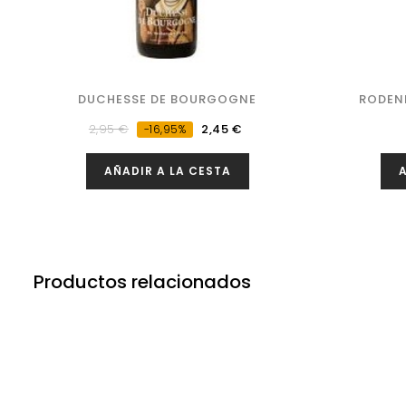
DUCHESSE DE BOURGOGNE
RODEN
Precio
Precio
2,95 €
2,45 €
-16,95%
regular
AÑADIR A LA CESTA
A
Productos relacionados