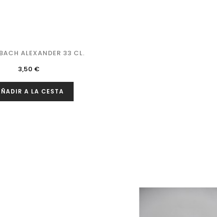
BACH ALEXANDER 33 CL.
Precio
3,50 €
ÑADIR A LA CESTA