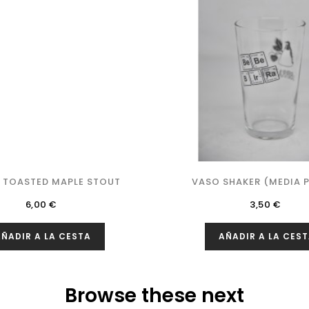
G TOASTED MAPLE STOUT
VASO SHAKER (MEDIA PI
Precio
Precio
6,00 €
3,50 €
ÑADIR A LA CESTA
AÑADIR A LA CES
Browse these next