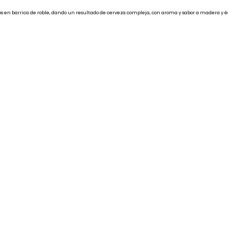
s en barrica de roble, dando un resultado de cerveza compleja, con aroma y sabor a madera y ést