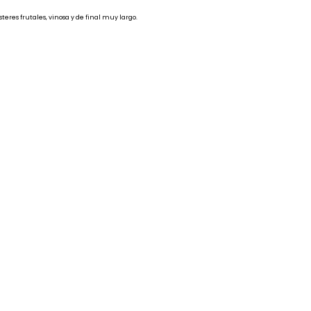
eres frutales, vinosa y de final muy largo.