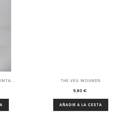
NTA...
THE VEIL WOUNDS
Precio
9,80 €
TA
AÑADIR A LA CESTA