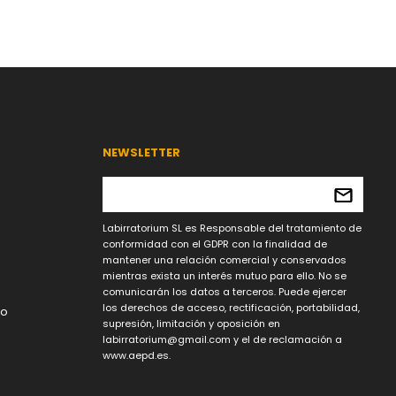
NEWSLETTER
Labirratorium SL es Responsable del tratamiento de
conformidad con el GDPR con la finalidad de
mantener una relación comercial y conservados
mientras exista un interés mutuo para ello. No se
comunicarán los datos a terceros. Puede ejercer
los derechos de acceso, rectificación, portabilidad,
lo
supresión, limitación y oposición en
labirratorium@gmail.com
y el de reclamación a
www.aepd.es.