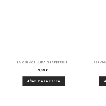
LA QUINCE LLIPA GRAPEFRUIT...
LERVI
Precio
3,90 €
AÑADIR A LA CESTA
A