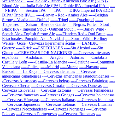
Weizenbock...
-----Pale Ale - Bitter - American Pale Ale (APA) -
Blond Ale
-----India Pale Ale (IPA) - Doble IPA - Imperial IPA...
----
--NEIPA
------Session IPA
------IPA
------DIPA/ Imperial IPA /DDH
DIPA/ Triple IPA,...
-----Brown - Red - Amber Ales
-----Belgian
Strong - Abadía
------Dubbel
------Tripel
------Quadrupel
------
Trapenses
-----Saison - Biere de Garde
-----Negras: Porter - Stout -
Black IPA - Imperial Stout - Oatmeal Stout...
-----Barley Wine -
Scotch Ale - English Strong Ale
-----Flanders Red - Oud Bruin
-----
Estacionales: Pumpkin Ale - Navidad
-----Sour - Wild - Berliner
Weisse - Gose - Cervezas ligeramente ácidas
----LAMBIC
-----
Gueuze
-----Kriek
----ESPECIALES
-----Sin Alcohol
-----Sin
Gluten
---CERVEZAS POR NACIONES
----Cervezas artesanas
españolas
-----Andalucía
-----Aragón
-----Asturias
-----Cantabria
-----
Castilla y León
-----Castilla-La Mancha
-----Cataluña
-----Comunitat
Valenciana
-----Galicia
-----Madrid
-----Murcia
-----Navarra
-----
Euskadi
-----La Rioja
----Cervezas alemanas
----Cervezas
americanas canadienses
----Cervezas americanas estadounidenses
---
-Cervezas Austriacas
----Cervezas belgas
----Cervezas Británicas
----
Cervezas Checas
----Cervezas Croatas
----Cervezas Danesas
----
Cervezas Eslovenas
----Cervezas Estonias
----Cervezas Finlandesas
----Cervezas francesas
----Cervezas Griegas
----Cervezas holandesas
----Cervezas Húngaras
----Cervezas Italianas
----Cervezas Irlandesas
----Cervezas Japonesas
----Cervezas Letonas
----Cervezas Lituanas
-
---Cervezas Neozelandesas
----Cervezas Noruegas
----Cervezas
Polacas
----Cervezas Portuguesas
----Cervezas Rumanas
----