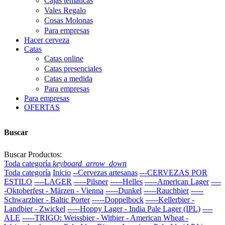
Cajas temáticas
Vales Regalo
Cosas Molonas
Para empresas
Hacer cerveza
Catas
Catas online
Catas presenciales
Catas a medida
Para empresas
Para empresas
OFERTAS
Buscar
Buscar Productos:
Toda categoría
keyboard_arrow_down
Toda categoría
Inicio
--Cervezas artesanas
---CERVEZAS POR
ESTILO
----LAGER
-----Pilsner
-----Helles
-----American Lager
----
-Oktoberfest - Märzen - Vienna
-----Dunkel
-----Rauchbier
-----
Schwarzbier - Baltic Porter
-----Doppelbock
-----Kellerbier -
Landbier - Zwickel
-----Hoppy Lager - India Pale Lager (IPL)
----
ALE
-----TRIGO: Weissbier - Witbier - American Wheat -