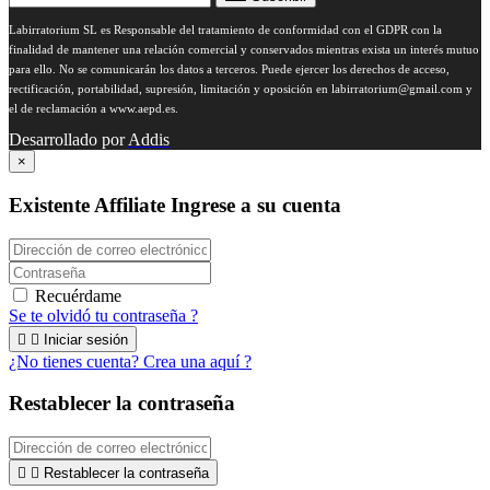
Labirratorium SL es Responsable del tratamiento de conformidad con el GDPR con la
finalidad de mantener una relación comercial y conservados mientras exista un interés mutuo
para ello. No se comunicarán los datos a terceros. Puede ejercer los derechos de acceso,
rectificación, portabilidad, supresión, limitación y oposición en
labirratorium@gmail.com
y
el de reclamación a www.aepd.es.
Desarrollado por
Addis
×
Existente Affiliate
Ingrese a su cuenta
Recuérdame
Se te olvidó tu contraseña ?


Iniciar sesión
¿No tienes cuenta? Crea una aquí ?
Restablecer la contraseña


Restablecer la contraseña