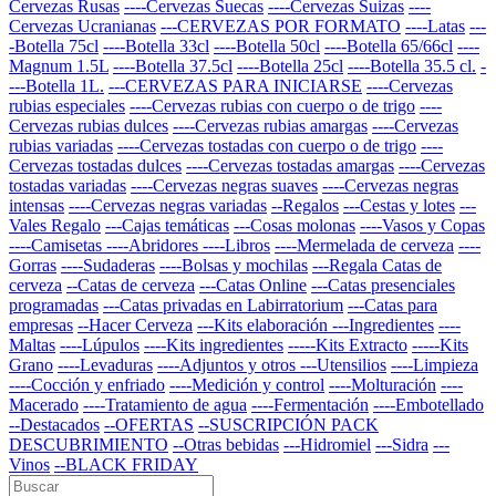
Cervezas Rusas
----Cervezas Suecas
----Cervezas Suizas
----
Cervezas Ucranianas
---CERVEZAS POR FORMATO
----Latas
---
-Botella 75cl
----Botella 33cl
----Botella 50cl
----Botella 65/66cl
----
Magnum 1.5L
----Botella 37.5cl
----Botella 25cl
----Botella 35.5 cl.
-
---Botella 1L.
---CERVEZAS PARA INICIARSE
----Cervezas
rubias especiales
----Cervezas rubias con cuerpo o de trigo
----
Cervezas rubias dulces
----Cervezas rubias amargas
----Cervezas
rubias variadas
----Cervezas tostadas con cuerpo o de trigo
----
Cervezas tostadas dulces
----Cervezas tostadas amargas
----Cervezas
tostadas variadas
----Cervezas negras suaves
----Cervezas negras
intensas
----Cervezas negras variadas
--Regalos
---Cestas y lotes
---
Vales Regalo
---Cajas temáticas
---Cosas molonas
----Vasos y Copas
----Camisetas
----Abridores
----Libros
----Mermelada de cerveza
----
Gorras
----Sudaderas
----Bolsas y mochilas
---Regala Catas de
cerveza
--Catas de cerveza
---Catas Online
---Catas presenciales
programadas
---Catas privadas en Labirratorium
---Catas para
empresas
--Hacer Cerveza
---Kits elaboración
---Ingredientes
----
Maltas
----Lúpulos
----Kits ingredientes
-----Kits Extracto
-----Kits
Grano
----Levaduras
----Adjuntos y otros
---Utensilios
----Limpieza
----Cocción y enfriado
----Medición y control
----Molturación
----
Macerado
----Tratamiento de agua
----Fermentación
----Embotellado
--Destacados
--OFERTAS
--SUSCRIPCIÓN PACK
DESCUBRIMIENTO
--Otras bebidas
---Hidromiel
---Sidra
---
Vinos
--BLACK FRIDAY