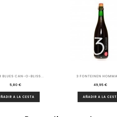
 BLUES CAN-O-BLISS...
3 FONTEINEN HOMMAG
Precio
Precio
5,80 €
49,95 €
ÑADIR A LA CESTA
AÑADIR A LA CES