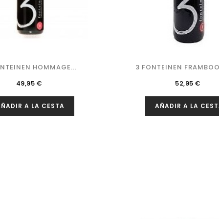
ONTEINEN HOMMAGE...
3 FONTEINEN FRAMBOO
Precio
Precio
49,95 €
52,95 €
ÑADIR A LA CESTA
AÑADIR A LA CES