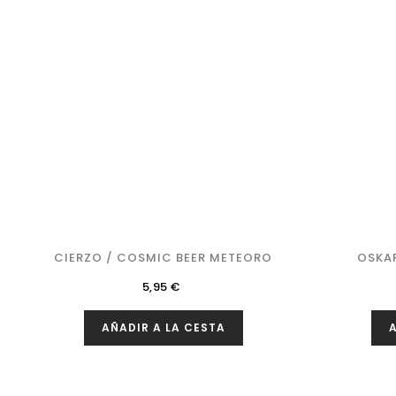
CIERZO / COSMIC BEER METEORO
OSKAR
Precio
5,95 €
AÑADIR A LA CESTA
A