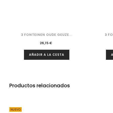
3 FONTEINEN OUDE GEUZE...
3 F
Precio
26,15 €
AÑADIR A LA CESTA
A
Productos relacionados
NUEVO