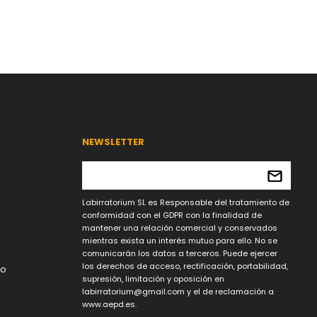
NEWSLETTER
Labirratorium SL es Responsable del tratamiento de
conformidad con el GDPR con la finalidad de
mantener una relación comercial y conservados
mientras exista un interés mutuo para ello. No se
comunicarán los datos a terceros. Puede ejercer
los derechos de acceso, rectificación, portabilidad,
lo
supresión, limitación y oposición en
labirratorium@gmail.com
y el de reclamación a
www.aepd.es.