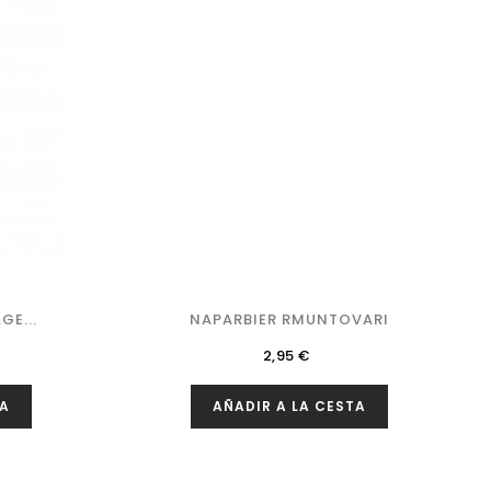
E...
NAPARBIER RMUNTOVARI
Precio
2,95 €
TA
AÑADIR A LA CESTA