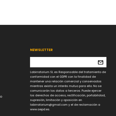
NEWSLETTER
Labirratorium SL es Responsable del tratamiento de
conformidad con el GDPR con la finalidad de
mantener una relación comercial y conservados
mientras exista un interés mutuo para ello. No se
comunicarán los datos a terceros. Puede ejercer
los derechos de acceso, rectificación, portabilidad,
lo
supresión, limitación y oposición en
labirratorium@gmail.com
y el de reclamación a
www.aepd.es.