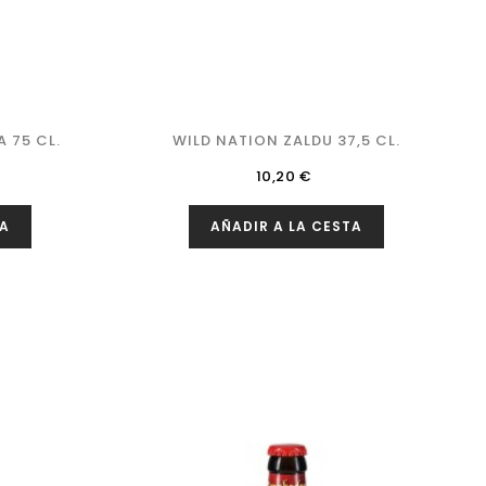
 75 CL.
WILD NATION ZALDU 37,5 CL.
Precio
10,20 €
TA
AÑADIR A LA CESTA