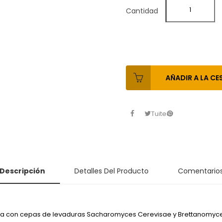
Cantidad
AÑADIR A LA CE
Tuitear
Descripción
Detalles Del Producto
Comentario
ada con cepas de levaduras Sacharomyces Cerevisae y Brettanomyces