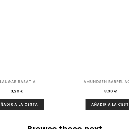
LAUGAR BASATIA
AMUNDSEN BARREL AG
Precio
Precio
3,20 €
8,90 €
ÑADIR A LA CESTA
AÑADIR A LA CES