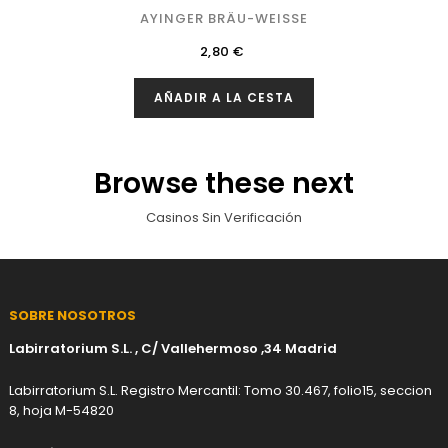
AYINGER BRÄU-WEISSE
Precio
2,80 €
AÑADIR A LA CESTA
Browse these next
Casinos Sin Verificación
SOBRE NOSOTROS
Labirratorium S.L. , C/ Vallehermoso ,34 Madrid
Labirratorium S.L. Registro Mercantil: Tomo 30.467, folio15, seccion
8, hoja M-54820