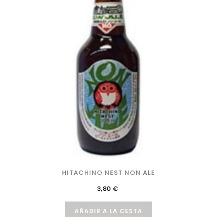
HITACHINO NEST NON ALE
Precio
3,80 €
AÑADIR A LA CESTA