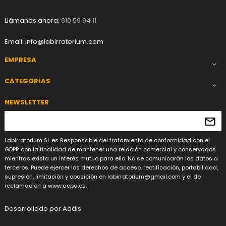
Llámanos ahora:
910 59 94 11
Email:
info@labirratorium.com
EMPRESA

CATEGORÍAS

NEWSLETTER
Labirratorium SL es Responsable del tratamiento de conformidad con el
GDPR con la finalidad de mantener una relación comercial y conservados
mientras exista un interés mutuo para ello. No se comunicarán los datos a
terceros. Puede ejercer los derechos de acceso, rectificación, portabilidad,
supresión, limitación y oposición en
labirratorium@gmail.com
y el de
reclamación a www.aepd.es.
Desarrollado por
Addis