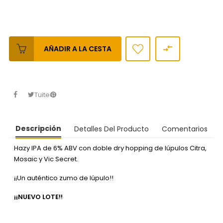

AÑADIR A LA CESTA
Tuitear
Descripción
Detalles Del Producto
Comentarios
Hazy IPA de 6% ABV con doble dry hopping de lúpulos Citra,
Mosaic y Vic Secret.
¡¡Un auténtico zumo de lúpulo!!
¡¡NUEVO LOTE!!