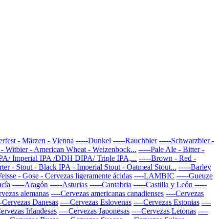
erfest - Märzen - Vienna
-----Dunkel
-----Rauchbier
-----Schwarzbier -
 - Witbier - American Wheat - Weizenbock...
-----Pale Ale - Bitter -
IPA/ Imperial IPA /DDH DIPA/ Triple IPA,...
-----Brown - Red -
rter - Stout - Black IPA - Imperial Stout - Oatmeal Stout...
-----Barley
Weisse - Gose - Cervezas ligeramente ácidas
----LAMBIC
-----Gueuze
ucía
-----Aragón
-----Asturias
-----Cantabria
-----Castilla y León
-----
rvezas alemanas
----Cervezas americanas canadienses
----Cervezas
--Cervezas Danesas
----Cervezas Eslovenas
----Cervezas Estonias
----
Cervezas Irlandesas
----Cervezas Japonesas
----Cervezas Letonas
----