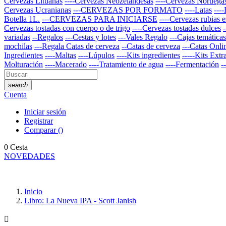
Cervezas Lituanas
----Cervezas Neozelandesas
----Cervezas Noruega
Cervezas Ucranianas
---CERVEZAS POR FORMATO
----Latas
----
Botella 1L.
---CERVEZAS PARA INICIARSE
----Cervezas rubias e
Cervezas tostadas con cuerpo o de trigo
----Cervezas tostadas dulces
variadas
--Regalos
---Cestas y lotes
---Vales Regalo
---Cajas temáticas
mochilas
---Regala Catas de cerveza
--Catas de cerveza
---Catas Onli
Ingredientes
----Maltas
----Lúpulos
----Kits ingredientes
-----Kits Extr
Molturación
----Macerado
----Tratamiento de agua
----Fermentación
-
search
Cuenta
Iniciar sesión
Registrar
Comparar
(
)
0
Cesta
NOVEDADES
Inicio
Libro: La Nueva IPA - Scott Janish
