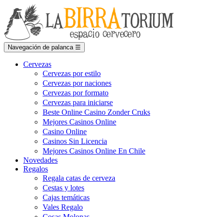
Navegación de palanca
☰
Cervezas
Cervezas por estilo
Cervezas por naciones
Cervezas por formato
Cervezas para iniciarse
Beste Online Casino Zonder Cruks
Mejores Casinos Online
Casino Online
Casinos Sin Licencia
Mejores Casinos Online En Chile
Novedades
Regalos
Regala catas de cerveza
Cestas y lotes
Cajas temáticas
Vales Regalo
Cosas Molonas