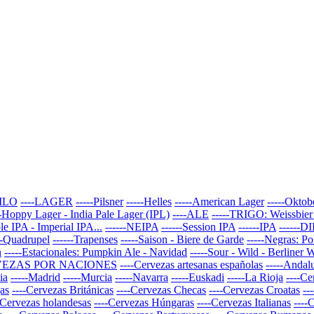
ILO
----LAGER
-----Pilsner
-----Helles
-----American Lager
-----Oktob
--Hoppy Lager - India Pale Lager (IPL)
----ALE
-----TRIGO: Weissbier
le IPA - Imperial IPA...
------NEIPA
------Session IPA
------IPA
------D
--Quadrupel
------Trapenses
-----Saison - Biere de Garde
-----Negras: Po
n
-----Estacionales: Pumpkin Ale - Navidad
-----Sour - Wild - Berliner 
RVEZAS POR NACIONES
----Cervezas artesanas españolas
-----Andal
ia
-----Madrid
-----Murcia
-----Navarra
-----Euskadi
-----La Rioja
----Ce
gas
----Cervezas Británicas
----Cervezas Checas
----Cervezas Croatas
--
-Cervezas holandesas
----Cervezas Húngaras
----Cervezas Italianas
----