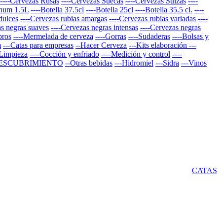
----Cervezas Rusas
----Cervezas Suecas
----Cervezas Suizas
----
num 1.5L
----Botella 37.5cl
----Botella 25cl
----Botella 35.5 cl.
----
dulces
----Cervezas rubias amargas
----Cervezas rubias variadas
----
as negras suaves
----Cervezas negras intensas
----Cervezas negras
bros
----Mermelada de cerveza
----Gorras
----Sudaderas
----Bolsas y
m
---Catas para empresas
--Hacer Cerveza
---Kits elaboración
---
-Limpieza
----Cocción y enfriado
----Medición y control
----
DESCUBRIMIENTO
--Otras bebidas
---Hidromiel
---Sidra
---Vinos
CATAS