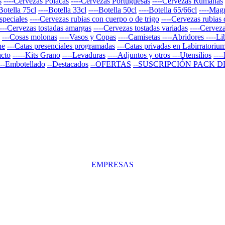
s
----Cervezas Polacas
----Cervezas Portuguesas
----Cervezas Rumanas
Botella 75cl
----Botella 33cl
----Botella 50cl
----Botella 65/66cl
----Mag
speciales
----Cervezas rubias con cuerpo o de trigo
----Cervezas rubias 
----Cervezas tostadas amargas
----Cervezas tostadas variadas
----Cervez
---Cosas molonas
----Vasos y Copas
----Camisetas
----Abridores
----Li
ne
---Catas presenciales programadas
---Catas privadas en Labirratoriu
acto
-----Kits Grano
----Levaduras
----Adjuntos y otros
---Utensilios
---
---Embotellado
--Destacados
--OFERTAS
--SUSCRIPCIÓN PACK 
EMPRESAS