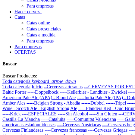
Para empresas
Hacer cerveza
Catas
Catas online
Catas presenciales
Catas a medida
Para empresas
Para empresas
OFERTAS
Buscar
Buscar Productos:
Toda categoría
keyboard_arrow_down
Toda categoría
Inicio
--Cervezas artesanas
---CERVEZAS POR EST
Baltic Porter
-----Doppelbock
-----Kellerbier - Landbier - Zwickel
---
American Pale Ale (APA) - Blond Ale
-----India Pale Ale (IPA) - Dob
Amber Ales
-----Belgian Strong - Abadía
------Dubbel
------Tripel
----
Wine - Scotch Ale - English Strong Ale
-----Flanders Red - Oud Brui
-----Kriek
----ESPECIALES
-----Sin Alcohol
-----Sin Gluten
---CE
Castilla-La Mancha
-----Cataluña
-----Comunitat Valenciana
-----Galic
americanas estadounidenses
----Cervezas Austriacas
----Cervezas bel
Cervezas Finlandesas
----Cervezas francesas
----Cervezas Griegas
---