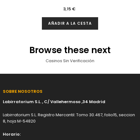
Precio
3,15 €
AÑADIR A LA CESTA
Browse these next
Casinos Sin Verificación
SOBRE NOSOTROS
Labirratorium S.L. , C/ Vallehermoso ,34 Madrid
Labirratorium S.L. Registro Mercantil: Tomo 30.467, folio15, seccion
8, hoja M-54820
Horario: