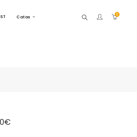
0
Buscar
EST
Catas
60€