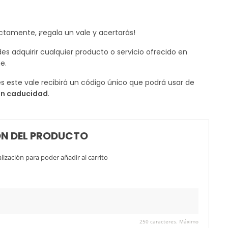
ctamente, ¡regala un vale y acertarás!
es adquirir cualquier producto o servicio ofrecido en
e.
es este vale recibirá un código único que podrá usar de
in caducidad
.
N DEL PRODUCTO
ización para poder añadir al carrito
250 caracteres. Máximo