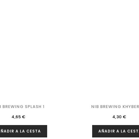
B BREWING SPLASH 1
NIB BREWING KHYBER
Precio
Precio
4,65 €
4,30 €
ÑADIR A LA CESTA
AÑADIR A LA CES