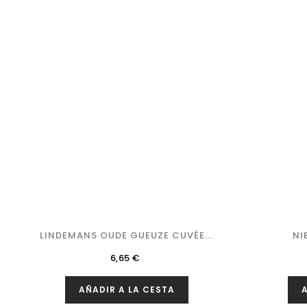
LINDEMANS OUDE GUEUZE CUVÉE...
NI
Precio
6,65 €
AÑADIR A LA CESTA
A