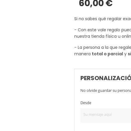
60,00 €
Si no sabes qué regalar exa
- Con este vale regalo pued
nuestra tienda física u onlin
- La persona a la que regal
manera
total o parcial
y
s
PERSONALIZACIÓ
No olvide guardar su personal
Desde