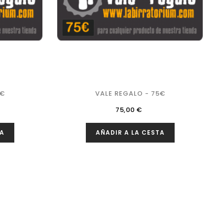
0€
VALE REGALO - 75€
Precio
75,00 €
TA
AÑADIR A LA CESTA