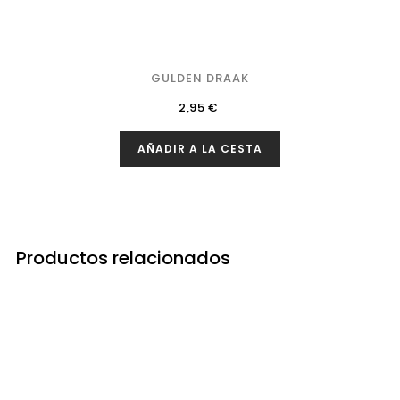
GULDEN DRAAK
Precio
2,95 €
AÑADIR A LA CESTA
Productos relacionados