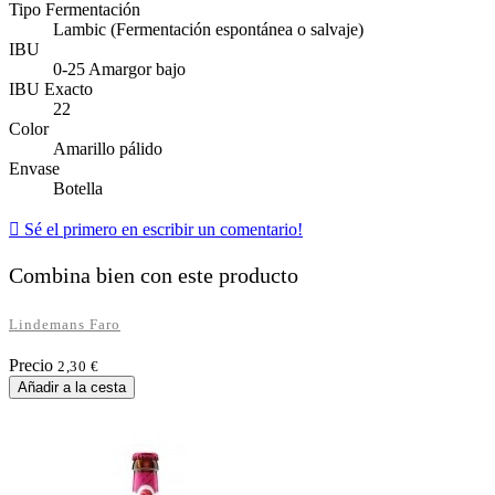
Tipo Fermentación
Lambic (Fermentación espontánea o salvaje)
IBU
0-25 Amargor bajo
IBU Exacto
22
Color
Amarillo pálido
Envase
Botella

Sé el primero en escribir un comentario!
Combina bien con este producto
Lindemans Faro
Precio
2,30 €
Añadir a la cesta