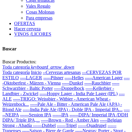
Cajas temáticas
Vales Regalo
Cosas Molonas
Para empresas
OFERTAS
Hacer cerveza
VINOS /LICORES
Buscar
Buscar Productos:
Toda categoría
keyboard_arrow_down
Toda categoría
Inicio
--Cervezas artesanas
---CERVEZAS POR
ESTILO
----LAGER
-----Pilsner
-----Helles
-----American Lager
----
-Oktoberfest - Märzen - Vienna
-----Dunkel
-----Rauchbier
-----
Schwarzbier - Baltic Porter
-----Doppelbock
-----Kellerbier -
Landbier - Zwickel
-----Hoppy Lager - India Pale Lager (IPL)
----
ALE
-----TRIGO: Weissbier - Witbier - American Wheat -
Weizenbock...
-----Pale Ale - Bitter - American Pale Ale (APA) -
Blond Ale
-----India Pale Ale (IPA) - Doble IPA - Imperial IPA...
----
--NEIPA
------Session IPA
------IPA
------DIPA/ Imperial IPA /DDH
DIPA/ Triple IPA,...
-----Brown - Red - Amber Ales
-----Belgian
Strong - Abadía
------Dubbel
------Tripel
------Quadrupel
------
Trapenses
-----Saison - Biere de Garde
-----Negras: Porter - Stout -