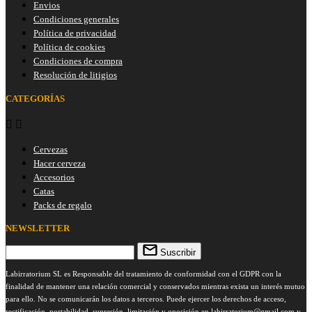
Envios
Condiciones generales
Política de privacidad
Política de cookies
Condiciones de compra
Resolución de litigios
CATEGORÍAS


Cervezas
Hacer cerveza
Accesorios
Catas
Packs de regalo
NEWSLETTER
Suscribir
Labirratorium SL es Responsable del tratamiento de conformidad con el GDPR con la
finalidad de mantener una relación comercial y conservados mientras exista un interés mutuo
para ello. No se comunicarán los datos a terceros. Puede ejercer los derechos de acceso,
rectificación, portabilidad, supresión, limitación y oposición en
labirratorium@gmail.com
y