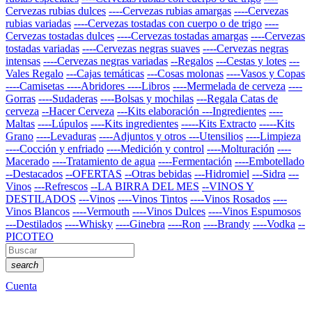
Cervezas rubias dulces
----Cervezas rubias amargas
----Cervezas
rubias variadas
----Cervezas tostadas con cuerpo o de trigo
----
Cervezas tostadas dulces
----Cervezas tostadas amargas
----Cervezas
tostadas variadas
----Cervezas negras suaves
----Cervezas negras
intensas
----Cervezas negras variadas
--Regalos
---Cestas y lotes
---
Vales Regalo
---Cajas temáticas
---Cosas molonas
----Vasos y Copas
----Camisetas
----Abridores
----Libros
----Mermelada de cerveza
----
Gorras
----Sudaderas
----Bolsas y mochilas
---Regala Catas de
cerveza
--Hacer Cerveza
---Kits elaboración
---Ingredientes
----
Maltas
----Lúpulos
----Kits ingredientes
-----Kits Extracto
-----Kits
Grano
----Levaduras
----Adjuntos y otros
---Utensilios
----Limpieza
----Cocción y enfriado
----Medición y control
----Molturación
----
Macerado
----Tratamiento de agua
----Fermentación
----Embotellado
--Destacados
--OFERTAS
--Otras bebidas
---Hidromiel
---Sidra
---
Vinos
---Refrescos
--LA BIRRA DEL MES
--VINOS Y
DESTILADOS
---Vinos
----Vinos Tintos
----Vinos Rosados
----
Vinos Blancos
----Vermouth
----Vinos Dulces
----Vinos Espumosos
---Destilados
----Whisky
----Ginebra
----Ron
----Brandy
----Vodka
--
PICOTEO
search
Cuenta