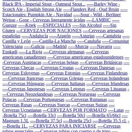
Black IPA - Imperial Stout - Oatmeal Stout...
-----Barley Wine -
Scotch Ale - English Strong Ale
-----Flanders Red - Oud Bruin
-----
Estacionales: Pumpkin Ale - Navidad
-----Sour - Wild - Berliner
Weisse - Gose - Cervezas ligeramente ácidas
----LAMBIC
-----
Gueuze
-----Kriek
----ESPECIALES
-----Sin Alcohol
-----Sin
Gluten
---CERVEZAS POR NACIONES
----Cervezas artesanas
españolas
-----Andalucía
-----Aragón
-----Asturias
-----Cantabria
-----
Castilla y León
-----Castilla-La Mancha
-----Cataluña
-----Comunitat
Valenciana
-----Galicia
-----Madrid
-----Murcia
-----Navarra
-----
Euskadi
-----La Rioja
----Cervezas alemanas
----Cervezas
americanas canadienses
----Cervezas americanas estadounidenses
---
-Cervezas Austriacas
----Cervezas belgas
----Cervezas Británicas
----
Cervezas Checas
----Cervezas Croatas
----Cervezas Danesas
----
Cervezas Eslovenas
----Cervezas Estonias
----Cervezas Finlandesas
----Cervezas francesas
----Cervezas Griegas
----Cervezas holandesas
----Cervezas Húngaras
----Cervezas Italianas
----Cervezas Irlandesas
----Cervezas Japonesas
----Cervezas Letonas
----Cervezas Lituanas
-
---Cervezas Neozelandesas
----Cervezas Noruegas
----Cervezas
Polacas
----Cervezas Portuguesas
----Cervezas Rumanas
----
Cervezas Rusas
----Cervezas Suecas
----Cervezas Suizas
----
Cervezas Ucranianas
---CERVEZAS POR FORMATO
----Latas
---
-Botella 75cl
----Botella 33cl
----Botella 50cl
----Botella 65/66cl
----
Magnum 1.5L
----Botella 37.5cl
----Botella 25cl
----Botella 35.5 cl.
-
---Botella 1L.
---CERVEZAS PARA INICIARSE
----Cervezas
rubias especiales
----Cervezas rubias con cuerpo o de trigo
----