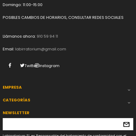
Domingo: 11:00-15:00
POSIBLES CAMBIOS DE HORARIOS, CONSULTAR REDES SOCIALES
Llámanos ahora:
910 59 94 11
Email:
labirratorium@gmail.com
Facebook
Twitter
Instagram
EMPRESA

CATEGORÍAS

NEWSLETTER
Labirratorium SL es Responsable del tratamiento de conformidad con el