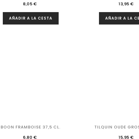
Precio
Precio
8,05 €
13,95 €
AÑADIR A LA CESTA
AÑADIR A LA C
BOON FRAMBOISE 37,5 CL.
TILQUIN OUDE GROSE
Precio
Precio
6,80 €
15,95 €