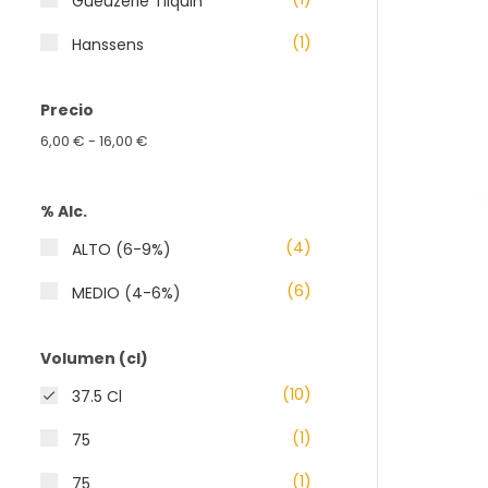
Gueuzerie Tilquin
(1)
Hanssens
(1)
Oud Beersel
Precio
6,00 € - 16,00 €
% Alc.
(4)
ALTO (6-9%)
(6)
MEDIO (4-6%)
Volumen (cl)
(10)
37.5 Cl

(1)
75
(1)
75