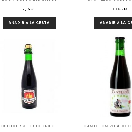
Precio
Precio
7,15 €
13,95 €
AÑADIR A LA CESTA
AÑADIR A LA C
OUD BEERSEL OUDE KRIEK...
CANTILLON ROSÉ DE G