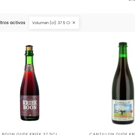
iltros activos
Volumen (cl): 37.5 Cl

BOON OUDE KRIEK 37,5CL
CANTILLON OUDE KRI