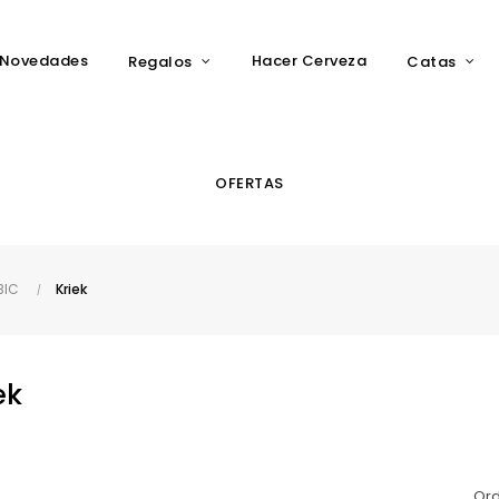
Novedades
Hacer Cerveza
Regalos
Catas
OFERTAS
BIC
Kriek
ek
Ord