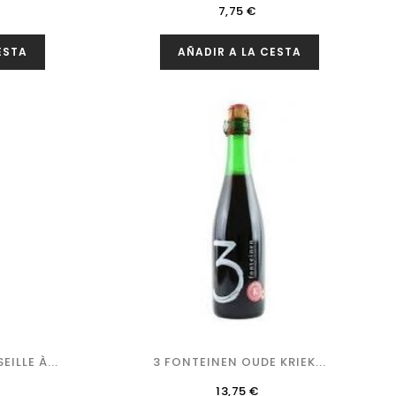
Precio
7,75 €
ESTA
AÑADIR A LA CESTA
ILLE À...
3 FONTEINEN OUDE KRIEK...
Precio
13,75 €