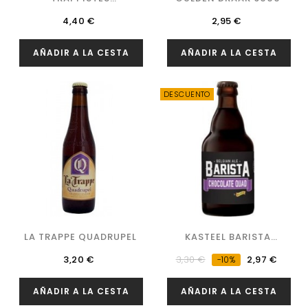
ROCHEFORT 10
Precio
Precio
4,40 €
2,95 €
AÑADIR A LA CESTA
AÑADIR A LA CESTA
DESCUENTO
LA TRAPPE QUADRUPEL
KASTEEL BARISTA
CHOCOLATE QUAD
Precio
Precio
Precio
3,20 €
3,30 €
2,97 €
-10%
regular
AÑADIR A LA CESTA
AÑADIR A LA CESTA