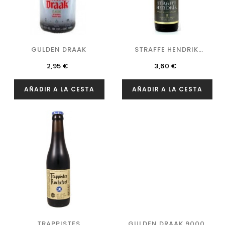
GULDEN DRAAK
STRAFFE HENDRIK
QUADRUPEL
Precio
Precio
2,95 €
3,60 €
AÑADIR A LA CESTA
AÑADIR A LA CESTA
TRAPPISTES
GULDEN DRAAK 9000