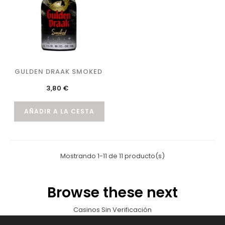
GULDEN DRAAK SMOKED
Precio
3,80 €
AÑADIR A LA CESTA
Mostrando 1-11 de 11 producto(s)
Browse these next
Casinos Sin Verificación