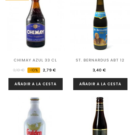
CHIMAY AZUL 33 CL
ST. BERNARDUS ABT 12
Precio
Precio
Precio
3,10 €
2,79 €
3,40 €
-10%
regular
AÑADIR A LA CESTA
AÑADIR A LA CESTA