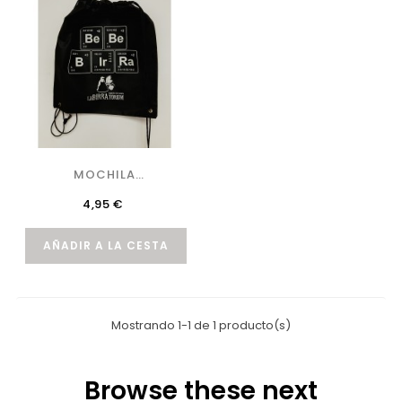
MOCHILA
LABIRRATORIUM...
Precio
4,95 €
AÑADIR A LA CESTA
Mostrando 1-1 de 1 producto(s)
Browse these next