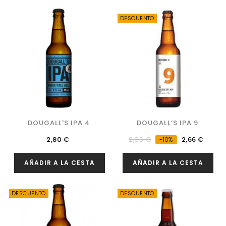
DESCUENTO
DOUGALL'S IPA 4
DOUGALL’S IPA 9
Precio
Precio
Precio
2,80 €
2,95 €
2,66 €
-10%
regular
AÑADIR A LA CESTA
AÑADIR A LA CESTA
DESCUENTO
DESCUENTO