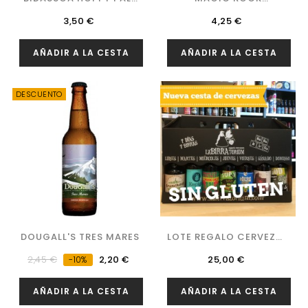
ALE...
FANTASMA
Precio
Precio
3,50 €
4,25 €
AÑADIR A LA CESTA
AÑADIR A LA CESTA
DESCUENTO
DOUGALL'S TRES MARES
LOTE REGALO CERVEZAS
SIN...
Precio
Precio
Precio
2,45 €
2,20 €
25,00 €
-10%
regular
AÑADIR A LA CESTA
AÑADIR A LA CESTA