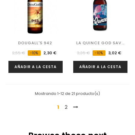
DOUGALL'S 942
LA QUINCE GOD SAVE
THE...
Precio
Precio
Precio
Precio
2,55 €
2,30 €
3,35 €
3,02 €
-10%
-10%
regular
regular
AÑADIR A LA CESTA
AÑADIR A LA CESTA
Mostrando 1-12 de 21 producto(s)
1
2