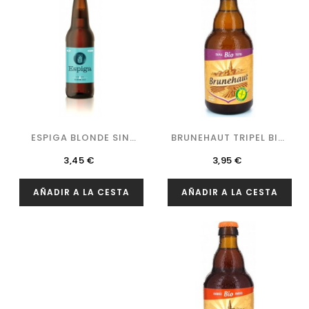
ESPIGA BLONDE SIN
BRUNEHAUT TRIPEL BIO
GLUTEN
SIN...
Precio
Precio
3,45 €
3,95 €
AÑADIR A LA CESTA
AÑADIR A LA CESTA