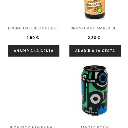
BRUNEHAUT BLONDE BIO
BRUNEHAUT AMBER BIO
SIN...
SIN GLUTEN
Precio
Precio
2,90 €
2,80 €
AÑADIR A LA CESTA
AÑADIR A LA CESTA
BIDASSOA HOPPY PALE
MAGIC ROCK