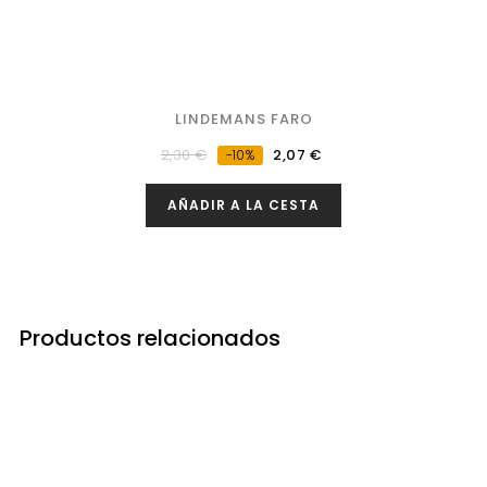
LINDEMANS FARO
Precio
Precio
2,30 €
2,07 €
-10%
regular
AÑADIR A LA CESTA
Productos relacionados