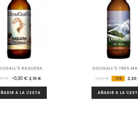
OUGALL'S RAQUERA
DOUGALL'S TRES MA
ecio
Precio
Precio
Prec
-0,30 €
45 €
2,15 €
2,45 €
2,20
-10%
gular
regular
ÑADIR A LA CESTA
AÑADIR A LA CES