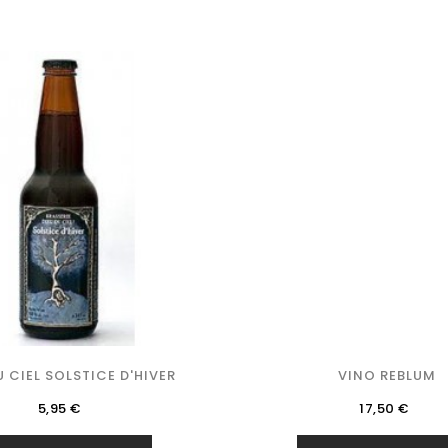
U CIEL SOLSTICE D'HIVER
VINO REBLUM
Precio
Precio
5,95 €
17,50 €