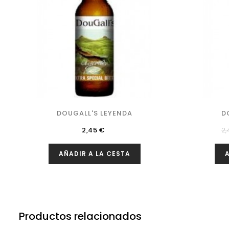
DOUGALL'S LEYENDA
D
Precio
Pr
2,45 €
2,
re
AÑADIR A LA CESTA
A
Productos relacionados