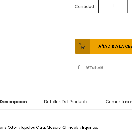
Cantidad
AÑADIR A LA CE
Tuitear
Descripción
Detalles Del Producto
Comentario
s Otter y lúpulos Citra, Mosaic, Chinook y Equinox.