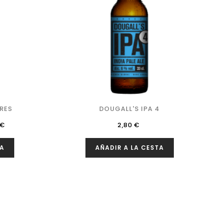
RES
DOUGALL'S IPA 4
io
Precio
 €
2,80 €
TA
AÑADIR A LA CESTA