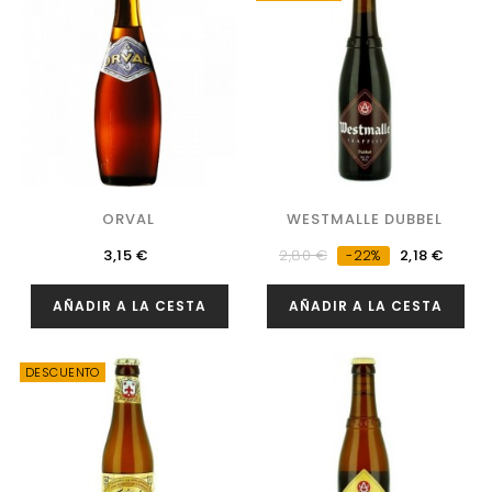
ORVAL
WESTMALLE DUBBEL
Precio
Precio
Precio
3,15 €
2,80 €
2,18 €
-22%
regular
AÑADIR A LA CESTA
AÑADIR A LA CESTA
DESCUENTO