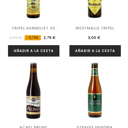
TRIPEL KARMELIET 33
WESTMALLE TRIPEL
CL.
Precio
Precio
Precio
2,95 €
2,75 €
3,00 €
-6,78%
regular
AÑADIR A LA CESTA
AÑADIR A LA CESTA
ACHEL BRUNE
STRAFFE HENDRIK