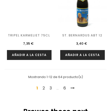
TRIPEL KARMELIET 75CL
ST. BERNARDUS ABT 12
Precio
Precio
7,35 €
3,40 €
AÑADIR A LA CESTA
AÑADIR A LA CESTA
Mostrando 1-12 de 64 producto(s)
1
2
3
6
…