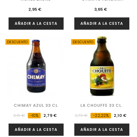
TRIPEL
Precio
Precio
2,95 €
3,65 €
AÑADIR A LA CESTA
AÑADIR A LA CESTA
DESCUENTO
DESCUENTO
CHIMAY AZUL 33 CL
LA CHOUFFE 33 CL.
Precio
Precio
Precio
Precio
3,10 €
2,79 €
2,70 €
2,10 €
-10%
-22,22%
regular
regular
AÑADIR A LA CESTA
AÑADIR A LA CESTA