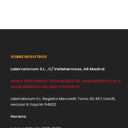
SOBRE NOSOTROS
Labirratorium S.L. , C/ Vallehermoso ,46 Madrid
AVISO: NOS HEMOS TRASLADADO DE VALLEHERMOSO 34 A
VALLEHERMOSO 46, ¡MUY CERQUITA!
Labirratorium S.L. Registro Mercantil: Tomo 30.467, folio15,
seccion 8, hoja M-54820
Horario: