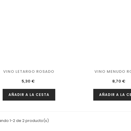
VINO LETARGO ROSADO
VINO MENUDO R
Precio
Precio
5,30 €
8,70 €
AÑADIR A LA CESTA
AÑADIR A LA C
ando 1-2 de 2 producto(s)