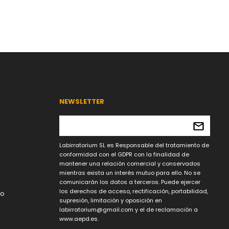
NEWSLETTER
Labirratorium SL es Responsable del tratamiento de
conformidad con el GDPR con la finalidad de
mantener una relación comercial y conservados
mientras exista un interés mutuo para ello. No se
comunicarán los datos a terceros. Puede ejercer
los derechos de acceso, rectificación, portabilidad,
lo
supresión, limitación y oposición en
labirratorium@gmail.com
y el de reclamación a
www.aepd.es.